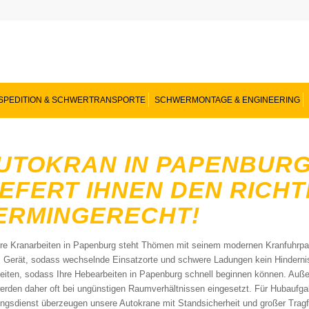
SPEDITION & SCHWERTRANSPORTE
SCHWERMONTAGE & ENGINEERING
UTOKRAN IN PAPENBUR
IEFERT IHNEN DEN RICH
ERMINGERECHT!
hre Kranarbeiten in Papenburg steht Thömen mit seinem modernen Kranfuhrpark
 Gerät, sodass wechselnde Einsatzorte und schwere Ladungen kein Hindernis 
eiten, sodass Ihre Hebearbeiten in Papenburg schnell beginnen können. Auß
erden daher oft bei ungünstigen Raumverhältnissen eingesetzt. Für Hubaufgab
ngsdienst überzeugen unsere Autokrane mit Standsicherheit und großer Trag