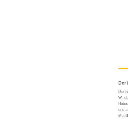
Der 
Die i
Windb
Hebea
und a
Mobil