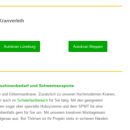
Kranverleih
Autokran Lüneburg
Autokran Meppen
aschinenbedarf und Schwertransporte
e und Gittermastkrane. Zusätzlich zu unseren hochmodernen Kranen,
ir auch im
Schwerlastbereich
für Sie tätig. Mit den geeigneten
fügen sogar über spezielle Hubsysteme und dem SPMT für eine
ebenfalls gern für Sie um. Mit unserem kreativen Montageteam
lgenau aus. Bei Thömen ist Ihr Projekt stets in sicheren Händen.