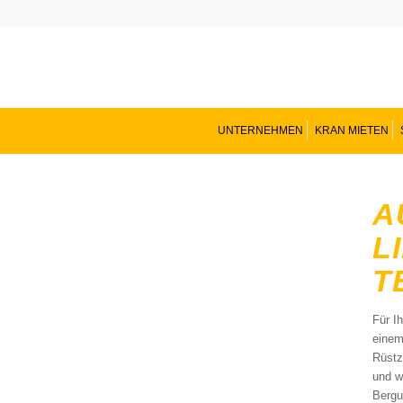
UNTERNEHMEN
KRAN MIETEN
A
L
T
Für I
einem
Rüstz
und w
Bergu