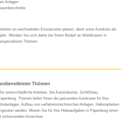
hen Anlagen
 Baumbeschnitte
beiten an wechselnden Einsatzorten planen, dient unser Autokran als
ojekt. Wenden Sie sich daher bei Ihrem Bedarf an Mobilkranen in
anspezialisten Thömen.
randienstleister Thömen
ür unterschiedliche Arbeiten. Die Autoindustrie, Schiffsbau,
Papenburg. Thömen liefert Ihnen die passenden Autokrane für Ihre
indanlagen, Aufbau von verfahrenstechnischen Anlagen, Hallenarbeiten
umgesetzt werden. Mieten Sie für Ihre Hebeaufgaben in Papenburg einen
nd umfassenden Know-how.