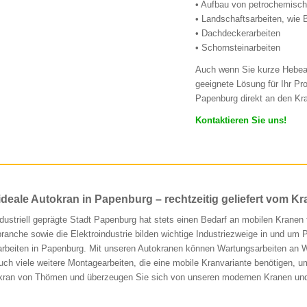
• Aufbau von petrochemisc
• Landschaftsarbeiten, wie
• Dachdeckerarbeiten
• Schornsteinarbeiten
Auch wenn Sie kurze Hebear
geeignete Lösung für Ihr Pr
Papenburg direkt an den Kr
Kontaktieren Sie uns!
ideale Autokran in Papenburg – rechtzeitig geliefert vom K
ndustriell geprägte Stadt Papenburg hat stets einen Bedarf an mobilen Kranen f
ranche sowie die Elektroindustrie bilden wichtige Industriezweige in und um 
rbeiten in Papenburg. Mit unseren Autokranen können Wartungsarbeiten an W
uch viele weitere Montagearbeiten, die eine mobile Kranvariante benötigen, 
kran von Thömen und überzeugen Sie sich von unseren modernen Kranen u