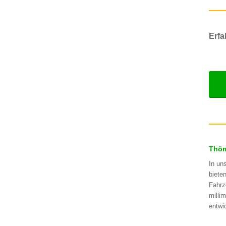
Erfa
Thöm
In un
biete
Fahrz
milli
entwi