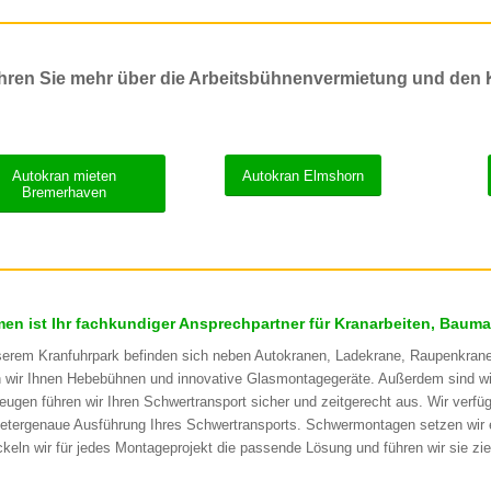
hren Sie mehr über die Arbeitsbühnenvermietung und den 
Autokran mieten
Autokran Elmshorn
Bremerhaven
en ist Ihr fachkundiger Ansprechpartner für Kranarbeiten, Baum
serem Kranfuhrpark befinden sich neben Autokranen, Ladekrane, Raupenkran
n wir Ihnen Hebebühnen und innovative Glasmontagegeräte. Außerdem sind w
eugen führen wir Ihren Schwertransport sicher und zeitgerecht aus. Wir ver
metergenaue Ausführung Ihres Schwertransports. Schwermontagen setzen wir 
ckeln wir für jedes Montageprojekt die passende Lösung und führen wir sie zie