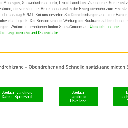
o Montagen, Schwerlasttransporte, Projektspedition. Zu unserem Sortiment
steme, die vor allem im Brückenbau und in der Energiebranche zum Einsat
odulfahrzeug SPMT. Bei uns erwarten Sie Dienstleistungen aus einer Hand r
chwerlastlogistik. Der Service und die Wartung der Baukrane zählen ebenso 
ungen. Weitere Informationen finden Sie außerdem auf
Übersicht unserer
tleistungsbereiche und Datenblätter
.
drehkrane – Obendreher und Schnelleinsatzkrane mieten S
Baukran Landkreis
Baukran
Dahme-Spreewald
Landkreis
Landk
Havelland