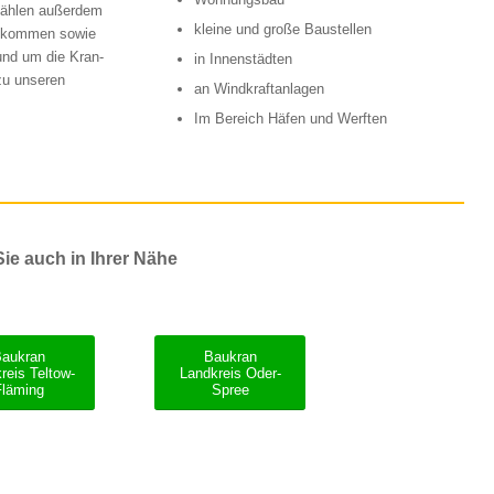
 zählen außerdem
kleine und große Baustellen
z kommen sowie
und um die Kran-
in Innenstädten
zu unseren
an Windkraftanlagen
Im Bereich Häfen und Werften
ie auch in Ihrer Nähe
Baukran
Baukran
reis Teltow-
Landkreis Oder-
Fläming
Spree