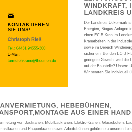
WINDKRAFT, 
LANDKREIS 
Der Landkreis Uckermark ist 
KONTAKTIEREN
Energien, Biogas-Anlagen in
SIE UNS!
einen EC-B Kran im Landkre
Christoph Rieß
Kranarbeiten in der Industr
sowie im Bereich Windenergi
Tel.: 04431 94555-300
sicher ein. Bei den EC-B Fi
E-Mail:
geringere Gewicht wird die 
turmdrehkrane@thoemen.de
auf der Baustelle? Unsere U
Wir beraten Sie individuell 
ANVERMIETUNG, HEBEBÜHNEN,
ANSPORT,MONTAGE AUS EINER HAND
ermietung von Baukranen, Mobilbaukranen, Elektro-Kranen, Glasrobotern, La
rmastkranen und Raupenkranen sowie Arbeitsbühnen gehören zu unseren Lei