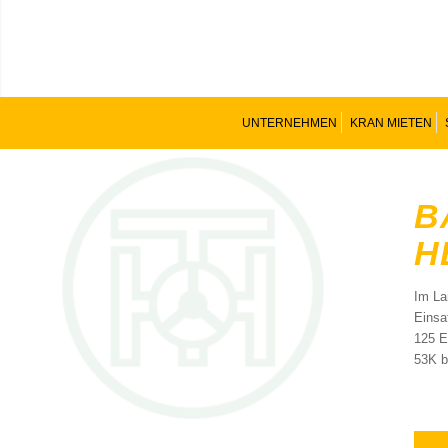
UNTERNEHMEN
KRAN MIETEN
B
H
Im La
Einsa
125 E
53K b