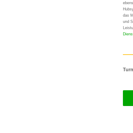
ebens
Hubsy
das M
und S
Leist
Diens
Turm