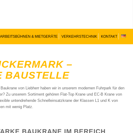
ARBEITSBÜHNEN & MIETGERÄTE
VERKEHRSTECHNIK
KONTAKT
UCKERMARK –
E BAUSTELLE
 Baukrane von Liebherr haben wir in unserem modernen Fuhrpark für den
eher? Zu unserem Sortiment gehören Flat-Top Krane und EC-B Krane von
lexible untendrehende Schnelleinsatzkrane der Klassen L1 und K von
en mit wenig Platz.
TARKE BAUKRANE IM BEREICH