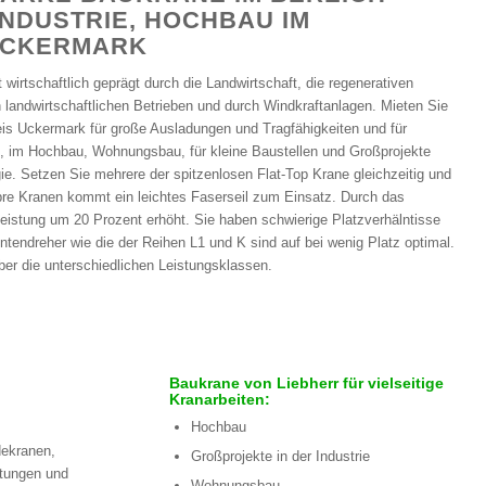
INDUSTRIE, HOCHBAU IM
UCKERMARK
wirtschaftlich geprägt durch die Landwirtschaft, die regenerativen
 landwirtschaftlichen Betrieben und durch Windkraftanlagen. Mieten Sie
is Uckermark für große Ausladungen und Tragfähigkeiten und für
ie, im Hochbau, Wohnungsbau, für kleine Baustellen und Großprojekte
e. Setzen Sie mehrere der spitzenlosen Flat-Top Krane gleichzeitig und
bre Kranen kommt ein leichtes Faserseil zum Einsatz. Durch das
Leistung um 20 Prozent erhöht. Sie haben schwierige Platzverhälntisse
ntendreher wie die der Reihen L1 und K sind auf bei wenig Platz optimal.
über die unterschiedlichen Leistungsklassen.
Baukrane von Liebherr für vielseitige
Kranarbeiten:
Hochbau
dekranen,
Großprojekte in der Industrie
stungen und
Wohnungsbau