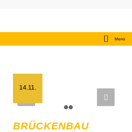
Menü
14.11.
Weiter
1
2
3
BRÜCKENBAU