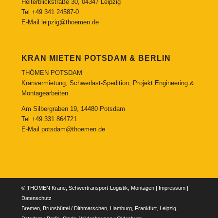
Heiterblickstraße 30, 04347 Leipzig
Tel
+49 341 24587-0
E-Mail
leipzig@thoemen.de
KRAN MIETEN POTSDAM & BERLIN
THÖMEN POTSDAM
Kranvermietung, Schwerlast-Spedition, Projekt Engineering &
Montagearbeiten
Am Silbergraben 19, 14480 Potsdam
Tel
+49 331 864721
E-Mail
potsdam@thoemen.de
© THÖMEN Krane, Schwertransport-Logistik, Montagen |
Impressum
|
Datenschutz
Bremen, Brunsbüttel / Dithmarschen, Hamburg, Frankfurt, Leipzig,