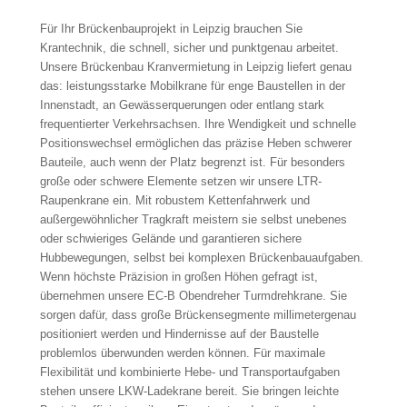
Für Ihr Brückenbauprojekt in Leipzig brauchen Sie
Krantechnik, die schnell, sicher und punktgenau arbeitet.
Unsere Brückenbau Kranvermietung in Leipzig liefert genau
das: leistungsstarke Mobilkrane für enge Baustellen in der
Innenstadt, an Gewässerquerungen oder entlang stark
frequentierter Verkehrsachsen. Ihre Wendigkeit und schnelle
Positionswechsel ermöglichen das präzise Heben schwerer
Bauteile, auch wenn der Platz begrenzt ist. Für besonders
große oder schwere Elemente setzen wir unsere LTR-
Raupenkrane ein. Mit robustem Kettenfahrwerk und
außergewöhnlicher Tragkraft meistern sie selbst unebenes
oder schwieriges Gelände und garantieren sichere
Hubbewegungen, selbst bei komplexen Brückenbauaufgaben.
Wenn höchste Präzision in großen Höhen gefragt ist,
übernehmen unsere EC-B Obendreher Turmdrehkrane. Sie
sorgen dafür, dass große Brückensegmente millimetergenau
positioniert werden und Hindernisse auf der Baustelle
problemlos überwunden werden können. Für maximale
Flexibilität und kombinierte Hebe- und Transportaufgaben
stehen unsere LKW-Ladekrane bereit. Sie bringen leichte