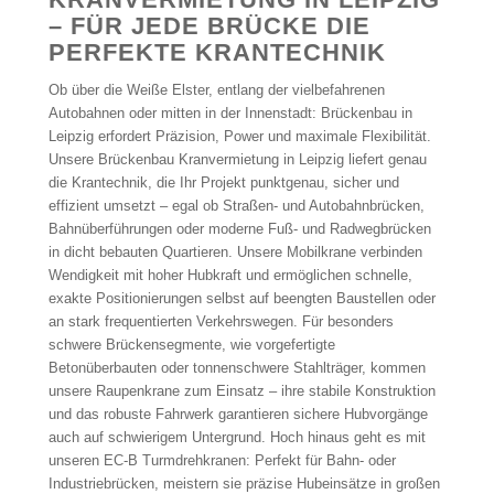
– FÜR JEDE BRÜCKE DIE
PERFEKTE KRANTECHNIK
Ob über die Weiße Elster, entlang der vielbefahrenen
Autobahnen oder mitten in der Innenstadt: Brückenbau in
Leipzig erfordert Präzision, Power und maximale Flexibilität.
Unsere Brückenbau Kranvermietung in Leipzig liefert genau
die Krantechnik, die Ihr Projekt punktgenau, sicher und
effizient umsetzt – egal ob Straßen- und Autobahnbrücken,
Bahnüberführungen oder moderne Fuß- und Radwegbrücken
in dicht bebauten Quartieren. Unsere Mobilkrane verbinden
Wendigkeit mit hoher Hubkraft und ermöglichen schnelle,
exakte Positionierungen selbst auf beengten Baustellen oder
an stark frequentierten Verkehrswegen. Für besonders
schwere Brückensegmente, wie vorgefertigte
Betonüberbauten oder tonnenschwere Stahlträger, kommen
unsere Raupenkrane zum Einsatz – ihre stabile Konstruktion
und das robuste Fahrwerk garantieren sichere Hubvorgänge
auch auf schwierigem Untergrund. Hoch hinaus geht es mit
unseren EC-B Turmdrehkranen: Perfekt für Bahn- oder
Industriebrücken, meistern sie präzise Hubeinsätze in großen