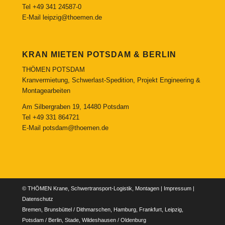
Tel
+49 341 24587-0
E-Mail
leipzig@thoemen.de
KRAN MIETEN POTSDAM & BERLIN
THÖMEN POTSDAM
Kranvermietung, Schwerlast-Spedition, Projekt Engineering &
Montagearbeiten
Am Silbergraben 19, 14480 Potsdam
Tel
+49 331 864721
E-Mail
potsdam@thoemen.de
© THÖMEN Krane, Schwertransport-Logistik, Montagen |
Impressum
|
Datenschutz
Bremen, Brunsbüttel / Dithmarschen, Hamburg, Frankfurt, Leipzig,
Potsdam / Berlin, Stade, Wildeshausen / Oldenburg