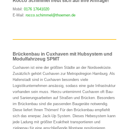
Rocco Schimmel freut sich auf Ihre Anfrage!
Mobil:
0176 17641020
E-Mail:
rocco.schimmel@thoemen.de
Brückenbau in Cuxhaven mit Hubsystem und
Modulfahrzeug SPMT
Cuxhaven ist eine der größten Städte an der Nordseeküste.
Zusätzlich gehört Cuxhaven zur Metropolregion Hamburg. Als
Hafenstadt sind in Cuxhaven besonders viele
Logistikunternehmen ansässig, sodass eine gute Infrastruktur
vorhanden sein muss. Hierzu unternimmt Cuxhaven oft Bau-
und Sanierungsarbeiten auf Straßen und Brücken. Besonders
im Brückenbau sind die passenden Baugeräte notwendig.
Diese liefert Ihnen Thömen! Für den Brückenbau empfiehlt
sich das enerpac Jack-Up System. Dieses Hebesystem kann
jede Ladung mit größter Exaktheit transportieren und
zielgenau für eine anschließende Montage positionieren.