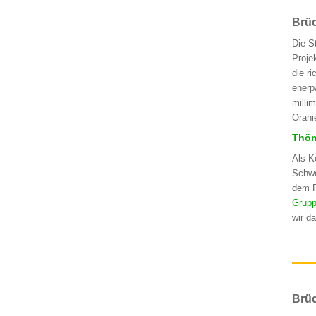
Brüc
Die S
Proje
die r
enerp
milli
Orani
Thöm
Als K
Schwe
dem P
Grup
wir d
Brüc