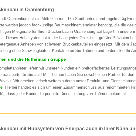
kenbau in Oranienburg
tadt Oranienburg ist ein Mittelzentrum. Die Stadt unternimmt regelmäßig Erne
kte werden jedoch fachkundige Baumaschinenvermieter benötigt, die die geeig
ichtigen Mietgeräte für Ihren Brückenbau in Oranienburg auf Lager! In unser
ac. Dieses Hebesystem ist in der Lage jedes Objekt mit größter Präzision be
metergenaue Anheben von schweren Brückenbauteilen eingesetzt. Mit dem Jac
enburg ohne Schwierigkeiten. Kontaktieren Sie Thömen und fordern Sie Ihr An
en und die Hüffermann Gruppe
omplettanbieter liefern wir unseren Kunden ein breitgefächertes Leistungsan
rtransporte für Sie aus! Mit Thömen haben Sie sowohl einen Partner für den
rojekt. Wir arbeiten jedoch weiterhin daran unser Produkt- und Dienstleistun
pe
. Hierbei handelt es sich um einen Zusammenschluss aus renommierten Fir
afür, dass jeder Kunde die perfekte Dienstleistung von Thömen bekommt.
kenbau mit Hubsystem von Enerpac auch in Ihrer Nähe un