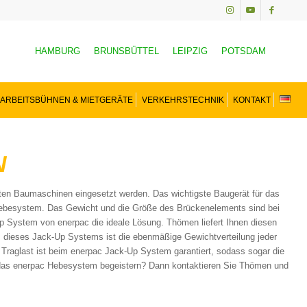
HAMBURG
BRUNSBÜTTEL
LEIPZIG
POTSDAM
ARBEITSBÜHNEN & MIETGERÄTE
VERKEHRSTECHNIK
KONTAKT
N
eten Baumaschinen eingesetzt werden. Das wichtigste Baugerät für das
Hebesystem. Das Gewicht und die Größe des Brückenelements sind bei
 System von enerpac die ideale Lösung. Thömen liefert Ihnen diesen
 dieses Jack-Up Systems ist die ebenmäßige Gewichtverteilung jeder
Traglast ist beim enerpac Jack-Up System garantiert, sodass sogar die
r das enerpac Hebesystem begeistern? Dann kontaktieren Sie Thömen und