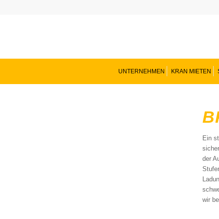
UNTERNEHMEN
KRAN MIETEN
B
Ein s
siche
der A
Stufe
Ladun
schwe
wir b