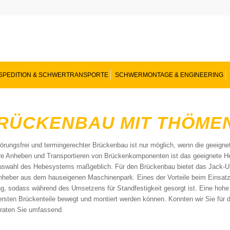
SPEDITION & SCHWERTRANSPORTE
SCHWERMONTAGE & ENGINEERING
RÜCKENBAU MIT THÖME
törungsfrei und termingerechter Brückenbau ist nur möglich, wenn die geeign
re Anheben und Transportieren von Brückenkomponenten ist das geeignete 
uswahl des Hebesystems maßgeblich. Für den Brückenbau bietet das Jack-Up
nheber aus dem hauseigenen Maschinenpark. Eines der Vorteile beim Einsatz
g, sodass während des Umsetzens für Standfestigkeit gesorgt ist. Eine hohe 
rsten Brückenteile bewegt und montiert werden können. Konnten wir Sie fü
eraten Sie umfassend.