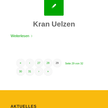
Kran Uelzen
Weiterlesen
«
‹
27
28
29
Seite 29 von 32
30
31
›
»
AKTUELLES