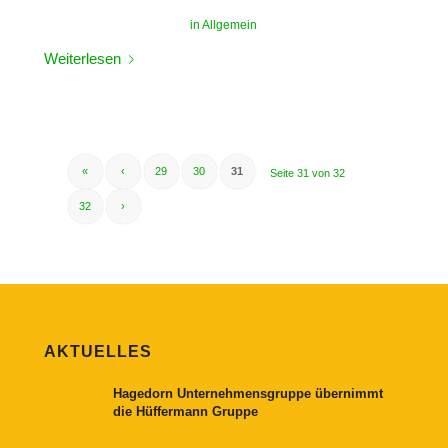
in
Allgemein
Weiterlesen
«
‹
29
30
31
Seite 31 von 32
32
›
AKTUELLES
Hagedorn Unternehmensgruppe übernimmt
die Hüffermann Gruppe