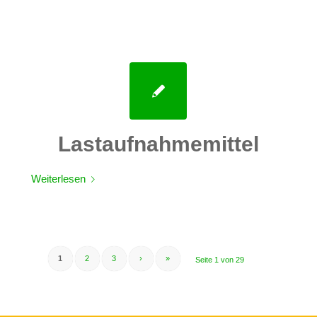
Lastaufnahmemittel
Weiterlesen
1
2
3
›
»
Seite 1 von 29