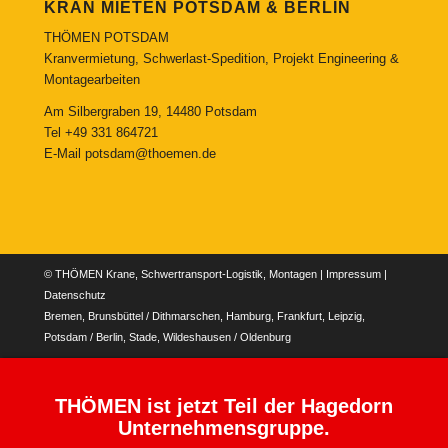
KRAN MIETEN POTSDAM & BERLIN
THÖMEN POTSDAM
Kranvermietung, Schwerlast-Spedition, Projekt Engineering &
Montagearbeiten
Am Silbergraben 19, 14480 Potsdam
Tel
+49 331 864721
E-Mail
potsdam@thoemen.de
© THÖMEN Krane, Schwertransport-Logistik, Montagen |
Impressum
|
Datenschutz
Bremen, Brunsbüttel / Dithmarschen, Hamburg, Frankfurt, Leipzig,
Potsdam / Berlin, Stade, Wildeshausen / Oldenburg
THÖMEN ist jetzt Teil der Hagedorn
Unternehmensgruppe.