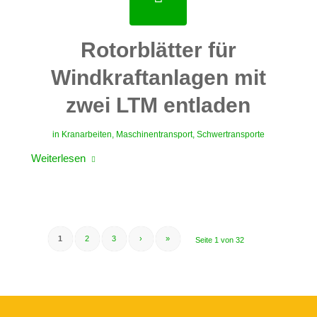
Rotorblätter für
Windkraftanlagen mit
zwei LTM entladen
in
Kranarbeiten
,
Maschinentransport
,
Schwertransporte
Weiterlesen
1
2
3
›
»
Seite 1 von 32