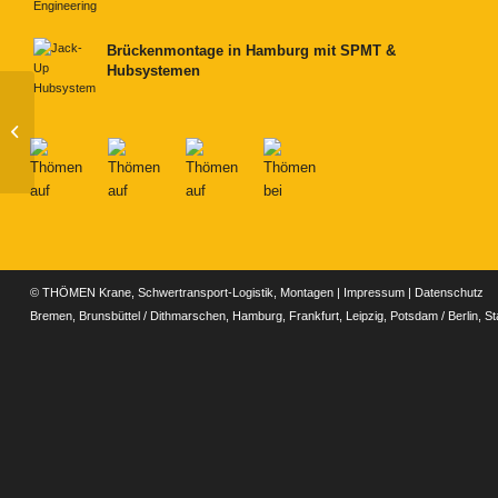
Brückenmontage in Hamburg mit SPMT &
Hubsystemen
Brückenbau Hamburg
A26
© THÖMEN Krane, Schwertransport-Logistik, Montagen |
Impressum
|
Datenschutz
Bremen, Brunsbüttel / Dithmarschen, Hamburg, Frankfurt, Leipzig, Potsdam / Berlin, S