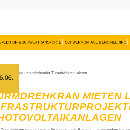
SPEDITION & SCHWERTRANSPORTE
SCHWERMONTAGE & ENGINEERING
6.06.
URMDREHKRAN MIETEN L
NFRASTRUKTURPROJEKTE,
OTOVOLTAIKANLAGEN
 Turmdrehkran mieten Leipzig für nahezu jede Bestelle – insbesondere für lang