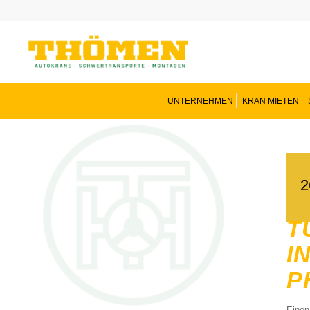
UNTERNEHMEN
KRAN MIETEN
2
T
I
H
Einen