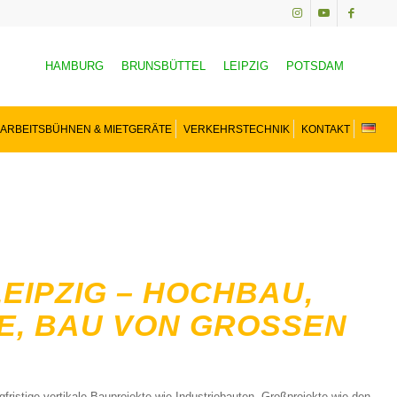
HAMBURG
BRUNSBÜTTEL
LEIPZIG
POTSDAM
ARBEITSBÜHNEN & MIETGERÄTE
VERKEHRSTECHNIK
KONTAKT
EIPZIG – HOCHBAU,
 BAU VON GROSSEN P
fristige vertikale Bauprojekte wie Industriebauten, Großprojekte wie den