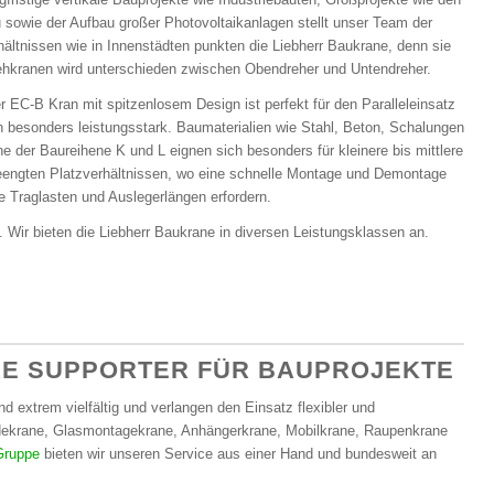
sowie der Aufbau großer Photovoltaikanlagen stellt unser Team der
ltnissen wie in Innenstädten punkten die Liebherr Baukrane, denn sie
rehkranen wird unterschieden zwischen Obendreher und Untendreher.
r EC-B Kran mit spitzenlosem Design ist perfekt für den Paralleleinsatz
 besonders leistungsstark. Baumaterialien wie Stahl, Beton, Schalungen
der Baureihene K und L eignen sich besonders für kleinere bis mittlere
 beengten Platzverhältnissen, wo eine schnelle Montage und Demontage
re Traglasten und Auslegerlängen erfordern.
Wir bieten die Liebherr Baukrane in diversen Leistungsklassen an.
RE SUPPORTER FÜR BAUPROJEKTE
 extrem vielfältig und verlangen den Einsatz flexibler und
dekrane, Glasmontagekrane, Anhängerkrane, Mobilkrane, Raupenkrane
Gruppe
bieten wir unseren Service aus einer Hand und bundesweit an