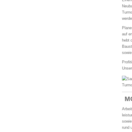
Neuba
Turmd
werde
Plane
auf e
hebt 
Baust
sowie
Profi
Unse
M
Arbei
leist
sowie
rund 