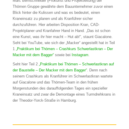
Marc Bernschneider (Prokurist und Projektleitung) der
Thömen Gruppe gewährte dem Bauunternehmer zuvor einen
Blick hinter die Kulissen und was es bedeutet, einen
Kraneinsatz zu planen und als Kranführer sicher
durchzuführen. Hier arbeiten Disposition Kran, CAD-
Projektplaner und Kranfahrer Hand in Hand. „Das ist schon
eine Kunst, was ihr hier macht – Hut ab!“, staunt Giacalone.
Seht bei YouTube, wie sich der „Macker“ angestellt hat in Teil
1
„Praktikum bei Thömen – Crashkurs Schwerlastkran – Der
Macker mit dem Bagger“
sowie bei
Instagram
.
Seht hier Teil 2
„Praktikum bei Thömen – Schwerlastkran auf
der Baustelle – Der Macker mit dem Bagger“
. Denn nach
seinem Crashkurs als Kranführer im Schwerlastkran wartete
auf Giacalone und das Thömen-Team in den frühen
Morgenstunden des darauffolgenden Tages ein spezieller
Kraneinsatz und zwar die Demontage eines Turmdrehkrans in
der Theodor-Yorck-Straße in Hamburg.