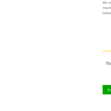
Mit u
mache
Güter
Th
Sc