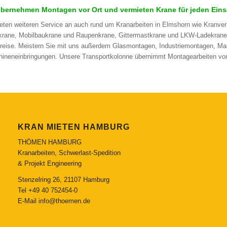
übernehmen Montagen vor Ort und vermieten Krane für jeden Eins
ieten weiteren Service an auch rund um Kranarbeiten in Elmshorn wie Kranve
krane, Mobilbaukrane und Raupenkrane, Gittermastkrane und LKW-Ladekrane.
reise. Meistern Sie mit uns außerdem Glasmontagen, Industriemontagen, 
ineneinbringungen. Unsere Transportkolonne übernimmt Montagearbeiten vor O
KRAN MIETEN HAMBURG
THÖMEN HAMBURG
Kranarbeiten, Schwerlast-Spedition
& Projekt Engineering
Stenzelring 26, 21107 Hamburg
Tel
+49 40 752454-0
E-Mail
info@thoemen.de