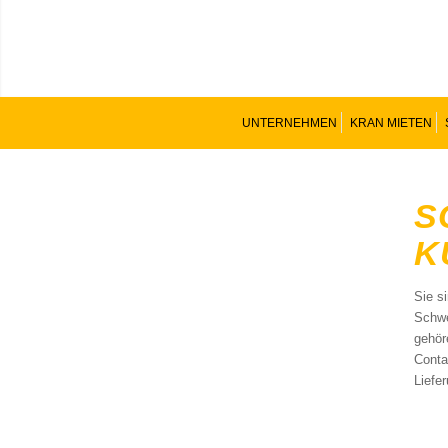
UNTERNEHMEN
KRAN MIETEN
S
K
Sie s
Schwe
gehör
Conta
Liefe