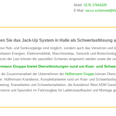
Mobil:
0176 17641020
E-Mail:
rocco.schimmel@th
en Sie das Jack-Up System in Halle als Schwerlastlösung a
 nur Hub- und Senkvorgänge sind möglich, sondern auch das Versetzen und der
erbaren Energien, Elektromobilität, Maschinenbau, Sensorik und Biotechnolo
tzen der Last können die speziellen Schienen eingesetzt werden sowie der s
ermann Gruppe bietet Dienstleistungen rund um Kran- und Schwerl
 die Zusammenarbeit der Unternehmen der
Hüffermann Gruppe
können Dienst
e. Hüffermann Krandienst, Komplettanbieter rund um Kran- und Schwerlastlogi
eering, Kranarbeiten und Schwerlastarbeiten, die Autodienst West ADW Gansk
ysteme und Spezialist im Fahrzeugbau für Ladekranaufbauten und Montage ge