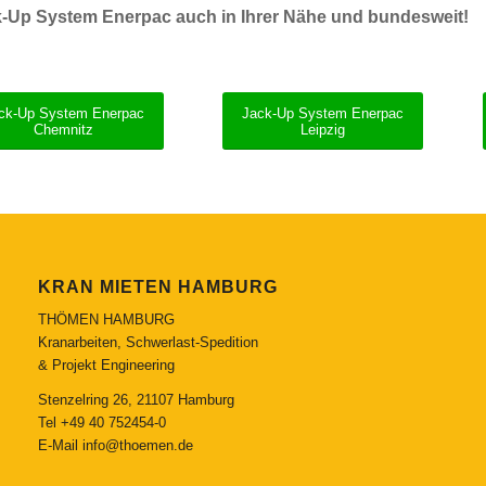
-Up System Enerpac auch in Ihrer Nähe und bundesweit!
ck-Up System Enerpac
Jack-Up System Enerpac
Chemnitz
Leipzig
KRAN MIETEN HAMBURG
THÖMEN HAMBURG
Kranarbeiten, Schwerlast-Spedition
& Projekt Engineering
Stenzelring 26, 21107 Hamburg
Tel
+49 40 752454-0
E-Mail
info@thoemen.de