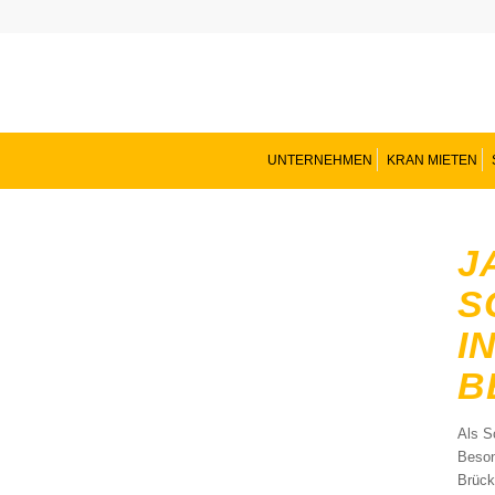
UNTERNEHMEN
KRAN MIETEN
J
S
I
B
Als S
Beson
Brück