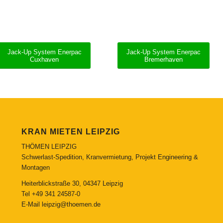
Jack-Up System Enerpac
Jack-Up System Enerpac
Cuxhaven
Bremerhaven
KRAN MIETEN LEIPZIG
THÖMEN LEIPZIG
Schwerlast-Spedition, Kranvermietung, Projekt Engineering &
Montagen
Heiterblickstraße 30, 04347 Leipzig
Tel
+49 341 24587-0
E-Mail
leipzig@thoemen.de