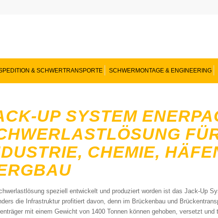
SPEDITION & SCHWERTRANSPORTE
SCHWERMONTAGE & ENGINEERING
ACK-UP SYSTEM ENERPA
CHWERLASTLÖSUNG FÜR
NDUSTRIE, CHEMIE, HÄF
ERGBAU
chwerlastlösung speziell entwickelt und produziert worden ist das Jack-Up 
ders die Infrastruktur profitiert davon, denn im Brückenbau und Brückentran
enträger mit einem Gewicht von 1400 Tonnen können gehoben, versetzt und tra