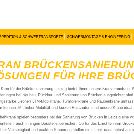
SPEDITION & SCHWERTRANSPORTE
SCHWERMONTAGE & ENGINEERING
RAN BRÜCKENSANIERUNG 
ÖSUNGEN FÜR IHRE BR
 Kran für die Brückensanierung Leipzig bietet Ihnen unsere Kranvermietung. Wir
derungen bei Neubau, Rückbau und Sanierung von Brücken ausgerichtet sind.
ungsstarke Liebherr LTM-Mobilkrane, Turmdrehkrane und Raupenkrane umfasst, s
n können. Mit hoher Mobilität und kurzen Rüstzeiten sind unsere Krane ideal 
rehkrane spielen besonders bei der Sanierung von Brücken in Leipzig eine wi
enteilen, auch in engen Baustellenbereichen. Ob für das Errichten von Brück
ihrer Vielseitigkeit und exakten Steuerung stellen sie sicher, dass selbst an