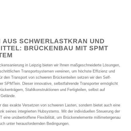
N AUS SCHWERLASTKRAN UND
TTEL: BRÜCKENBAU MIT SPMT
TEM
ckensanierung in Leipzig bieten wir Ihnen maßgeschneiderte Lösungen,
schrittlichen Transportsystemen vereinen, um höchste Effizienz und
Für den Transport von schweren Brückenteilen setzen wir den Self-
er SPMTein. Dieser innovative, selbstfahrende Transporter ermöglicht
ckenträgern, Stahlkonstruktionen und Fertigteilen, selbst auf
 Gelände.
ür das exakte Versetzen von schweren Lasten, sondern bietet auch eine
 seines integrierten Hubsystems. Mit der individuellen Steuerung der
 eine unübertroffene Flexibilität, um Brückenelemente millimetergenau
auch unter herausfordernden Bedingungen.