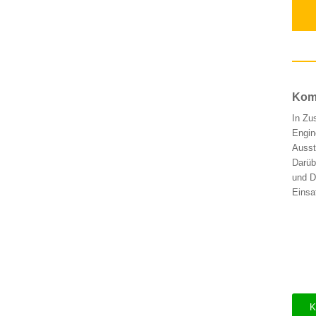
Komp
In Zu
Engin
Ausst
Darüb
und D
Einsa
K