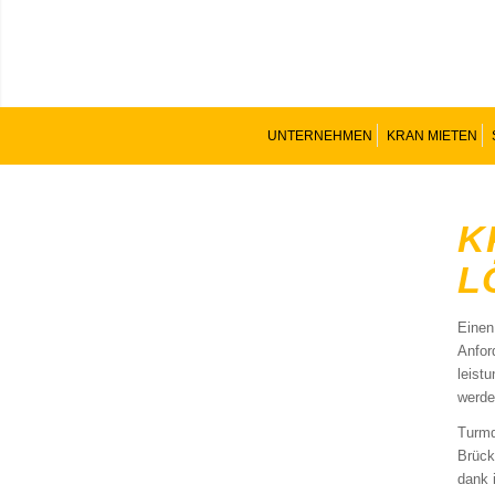
UNTERNEHMEN
KRAN MIETEN
K
L
Einen
Anfor
leist
werde
Turmd
Brück
dank 