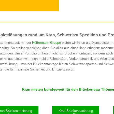
lettlösungen rund um Kran, Schwerlast Spedition und Pro
sammenarbeit mit der
Hüffermann Gruppe
bieten wir Ihnen als Dienstleister 
eering. So stellen wir sicher, dass Sie alles aus einer Hand erhalten: moderne
attungen. Unser Portfolio umfasst nicht nur Brückenmontagen, sondern auc
er hinaus bieten wir Ihnen mobile Fahrstraßen, Verkehrstechnik und Arbei
urchführung – von der Brückenmontage bis zu Schwertransporten und Schw
tz, die für maximale Sicherheit und Effizienz sorgt.
Kran mieten bundesweit für den Brückenbau Thömen –
ran Brückensanierung
Kran Brückensanierung