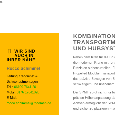
n.
KOMBINATIO
TRANSPORTMI
UND HUBSYS
WIR SIND
AUCH IN
Neben dem Kran für die Brü
IHRER NÄHE
die modernen Krane mit fort
Präzision sicherzustellen. 
Rocco Schimmel
Propelled Modular Transport
Leitung Krandienst &
das präzise Bewegen von Brü
Schwerlastmontagen
schwierigem und unebenem
Tel.:
06109 7641 20
Mobil:
0176 17641020
Der SPMT sorgt nicht nur f
E-Mail:
präzise Höhenanpassung dank
rocco.schimmel@thoemen.de
Achsen ermöglicht der SPMT
und sicher zu platzieren – 