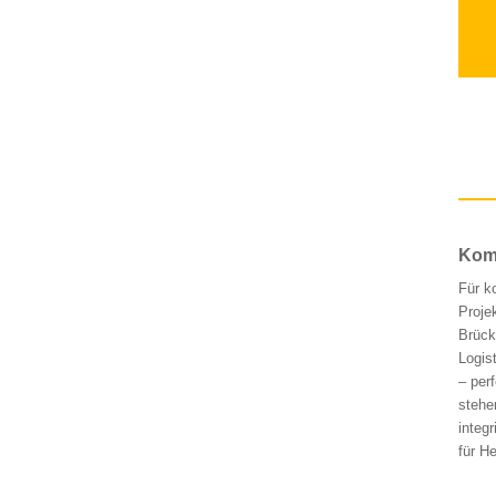
Komp
Für k
Proje
Brück
Logis
– per
stehe
integ
für H