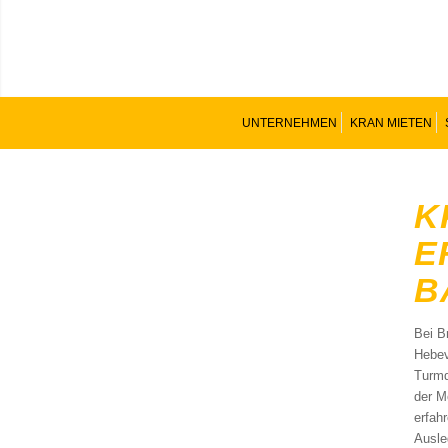
UNTERNEHMEN
KRAN MIETEN
K
E
B
Bei B
Hebev
Turmd
der M
erfah
Ausle