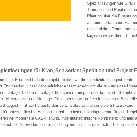
Speziallösungen wie SPMT 
Transport- und Positionier
Planung über die Einsatzlogi
auf einen erfahrenen Partne
eingespielten Team sorgen w
Ergebnisse bei Ihrem Infrast
lettlösungen für Kran, Schwerlast Spedition und Projekt E
omplexe Bau- und Industrieprojekte bieten wir Ihnen individuell abgestimmte
kt Engineering. Unser ganzheitlicher Ansatz ermöglicht die reibungslose Umse
enmontage, Industriemontage, Maschinentransport oder komplette Betriebsver
tik, Hebetechnik und Montage. Dabei setzen wir auf ein intelligentes Baust
fekt abgestimmt auf herausfordernde Einsatzorte und sensible Infrastrukturen
n für präzise, flexible Einsätze bereit – individuell konfigurierbar für jede P
rieren wir modernste CAD-Planung, ingenieurtechnische Kompetenz und langjähri
ebetechnik, Schwerlastlogistik und Engineering – für maximale Effizienz und m