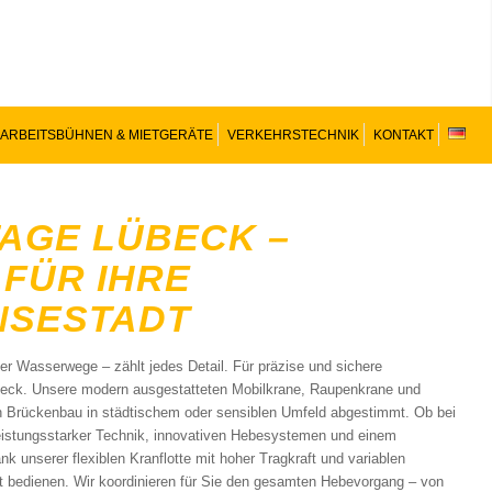
ARBEITSBÜHNEN & MIETGERÄTE
VERKEHRSTECHNIK
KONTAKT
AGE LÜBECK –
 FÜR IHRE
NSESTADT
r Wasserwege – zählt jedes Detail. Für präzise und sichere
beck. Unsere modern ausgestatteten Mobilkrane, Raupenkrane und
ch Brückenbau in städtischem oder sensiblen Umfeld abgestimmt. Ob bei
leistungsstarker Technik, innovativen Hebesystemen und einem
 unserer flexiblen Kranflotte mit hoher Tragkraft und variablen
nt bedienen. Wir koordinieren für Sie den gesamten Hebevorgang – von