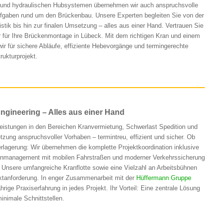
und hydraulischen Hubsystemen übernehmen wir auch anspruchsvolle
aufgaben rund um den Brückenbau. Unsere Experten begleiten Sie von der
stik bis hin zur finalen Umsetzung – alles aus einer Hand. Vertrauen Sie
r für Ihre Brückenmontage in Lübeck. Mit dem richtigen Kran und einem
ir für sichere Abläufe, effiziente Hebevorgänge und termingerechte
rukturprojekt.
ngineering – Alles aus einer Hand
 Leistungen in den Bereichen Kranvermietung, Schwerlast Spedition und
tzung anspruchsvoller Vorhaben – termintreu, effizient und sicher. Ob
lagerung: Wir übernehmen die komplette Projektkoordination inklusive
ellenmanagement mit mobilen Fahrstraßen und moderner Verkehrssicherung
. Unsere umfangreiche Kranflotte sowie eine Vielzahl an Arbeitsbühnen
rojektanforderung. In enger Zusammenarbeit mit der
Hüffermann Gruppe
ge Praxiserfahrung in jedes Projekt. Ihr Vorteil: Eine zentrale Lösung
inimale Schnittstellen.