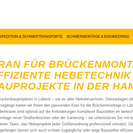
SPEDITION & SCHWERTRANSPORTE
SCHWERMONTAGE & ENGINEERING
RAN FÜR BRÜCKENMONT
FFIZIENTE HEBETECHNIK
AUPROJEKTE IN DER HA
rückenbauprojekten in Lübeck – sei es über Verkehrsachsen, Gleisanlagen ode
orgänge bieten wir Ihnen den passenden Kran für die Brückenmontage in Lü
rehkrane sind optimal auf die Anforderungen komplexer Baustellen im berei
ontage neuer Straßenbrücken oder der Sanierung – wir unterstützen Sie mit 
renen Team, das Hebeprojekte jeder Größenordnung professionell umsetzt. Dank
gerlängen lassen sich auch schwer zugängliche oder enge Baustellen effizie