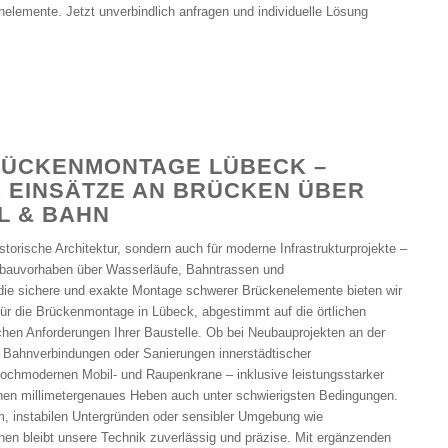
enelemente. Jetzt unverbindlich anfragen und individuelle Lösung
RÜCKENMONTAGE LÜBECK –
 EINSÄTZE AN BRÜCKEN ÜBER
L & BAHN
istorische Architektur, sondern auch für moderne Infrastrukturprojekte –
nbauvorhaben über Wasserläufe, Bahntrassen und
die sichere und exakte Montage schwerer Brückenelemente bieten wir
ür die Brückenmontage in Lübeck, abgestimmt auf die örtlichen
hen Anforderungen Ihrer Baustelle. Ob bei Neubauprojekten an der
 Bahnverbindungen oder Sanierungen innerstädtischer
chmodernen Mobil- und Raupenkrane – inklusive leistungsstarker
chen millimetergenaues Heben auch unter schwierigsten Bedingungen.
, instabilen Untergründen oder sensibler Umgebung wie
en bleibt unsere Technik zuverlässig und präzise. Mit ergänzenden