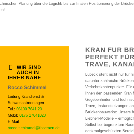
echnischen Planung über die Logistik bis zur finalen Positionierung der Brück
en!
KRAN FÜR B
PERFEKT FÜR
TRAVE, KANA
WIR SIND
AUCH IN
Lübeck steht nicht nur für h
IHRER NÄHE
darunter zahlreiche Brücke
Verkehrsknotenpunkte. Für 
Rocco Schimmel
Ihnen den passenden Kran f
Leitung Krandienst &
Gegebenheiten und technisc
Schwerlastmontagen
Trave, Instandsetzungen an
Tel.:
06109 7641 20
Brückenbauwerke: Unsere ho
Mobil:
0176 17641020
Liebherr-Modelle – ermögli
E-Mail:
Selbst bei begrenztem Raum
rocco.schimmel@thoemen.de
denkmalgeschützten Bereich