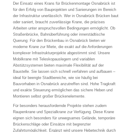
Der Einsatz eines Krans für Brückenmontage Osnabrück ist
für den Erfolg von Bauprojekten und Sanierungen im Bereich
der Infrastruktur unerlässlich. Wer in Osnabrück Brücken baut
oder saniert, braucht zuverlässige Krane, die präzises
Arbeiten unter anspruchsvollen Bedingungen ermöglicht. Ob
Straßenbrücke, Bahnüberführung oder innerstädtische
Querung: Für den Brückenbau in Osnabrück bieten wir
moderne Krane zur Miete, die exakt auf die Anforderungen
komplexer Infrastrukturprojekte abgestimmt sind. Unsere
Mobilkrane mit Teleskopauslegern und variablen
Abstützsystemen bieten maximale Flexibilität auf der
Baustelle. Sie lassen sich schnell verfahren und aufbauen –
ideal für beengte Stadtbereiche, wie sie häufig bei
Bauvorhaben in Osnabrück anzutreffen sind. Hohe Tragkraft
und exakte Steuerung ermöglichen das sichere Heben und
Montieren selbst großer Brückenelemente.
Für besonders herausfordernde Projekte stehen zudem
Raupenkrane und Spezialkrane zur Verfügung. Diese Krane
eignen sich besonders für unwegsames Gelände, temporäre
Brückenschläge oder Einsätze mit begrenzter
Zufahrtsmöglichkeit. Ergänzt wird unsere Hebetechnik durch