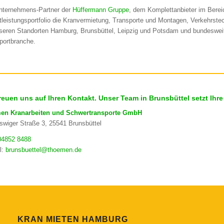
nternehmens-Partner der
Hüffermann Gruppe
, dem Komplettanbieter im Berei
tleistungsportfolio die Kranvermietung, Transporte und Montagen, Verkehrst
seren Standorten Hamburg, Brunsbüttel, Leipzig und Potsdam und bundesweit 
portbranche.
freuen uns auf Ihren Kontakt. Unser Team in Brunsbüttel setzt Ihre
en Kranarbeiten und Schwertransporte GmbH
swiger Straße 3, 25541 Brunsbüttel
 04852 8488
l:
brunsbuettel@thoemen.de
KRAN MIETEN HAMBURG