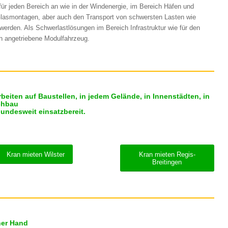
 für jeden Bereich an wie in der Windenergie, im Bereich Häfen und
 Glasmontagen, aber auch den Transport von schwersten Lasten wie
erden. Als Schwerlastlösungen im Bereich Infrastruktur wie für den
ch angetriebene Modulfahrzeug.
eiten auf Baustellen, in jedem Gelände, in Innenstädten, in
chbau
bundesweit einsatzbereit.
Kran mieten Wilster
Kran mieten Regis-
Breitingen
ner Hand