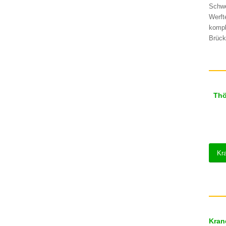
Schwe
Werft
kompl
Brück
Thö
Kr
Kran