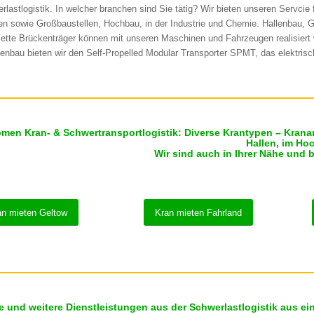
rlastlogistik. In welcher branchen sind Sie tätig? Wir bieten unseren Servcie
en sowie Großbaustellen, Hochbau, in der Industrie und Chemie. Hallenbau,
ette Brückenträger können mit unseren Maschinen und Fahrzeugen realisiert w
enbau bieten wir den Self-Propelled Modular Transporter SPMT, das elektris
men Kran- & Schwertransportlogistik: Diverse Krantypen – Kranarb
Hallen, im Ho
Wir sind auch in Ihrer Nähe und 
an mieten Geltow
Kran mieten Fahrland
e und weitere Dienstleistungen aus der Schwerlastlogistik aus ei