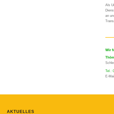
Als U
Diens
an un
Trans
Wir 
Thöm
Schle
Tel.:
E-Mai
AKTUELLES