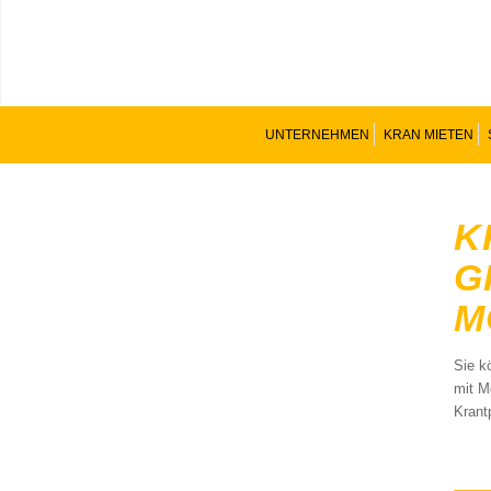
UNTERNEHMEN
KRAN MIETEN
K
G
M
Sie k
mit M
Krant