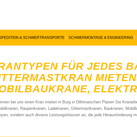
SPEDITION & SCHWERTRANSPORTE
SCHWERMONTAGE & ENGINEERING
RANTYPEN FÜR JEDES B
ITTERMASTKRAN MIETEN
OBILBAUKRANE, ELEKT
önnen bei uns einen Kran mieten in Burg in Dithmarschen Planen Sie Kranarbe
obilkranen, Raupenkranen, Ladekranen, Gittermastkranen, Baukranen, Mobilba
pyen, sondern auch divesre Leistungsklassen an, die jede Herausforderung me