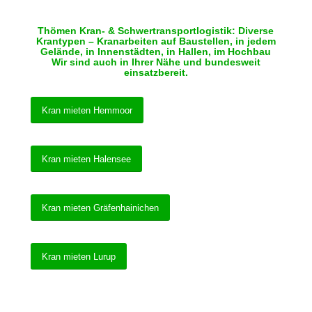
Thömen Kran- & Schwertransportlogistik: Diverse
Krantypen – Kranarbeiten auf Baustellen, in jedem
Gelände, in Innenstädten, in Hallen, im Hochbau
Wir sind auch in Ihrer Nähe und bundesweit
einsatzbereit.
Kran mieten Hemmoor
Kran mieten Halensee
Kran mieten Gräfenhainichen
Kran mieten Lurup