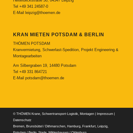
Heiterblickstraße 30, 04347 Leipzig
Tel
+49 341 24587-0
E-Mail
leipzig@thoemen.de
KRAN MIETEN POTSDAM & BERLIN
THÖMEN POTSDAM
Kranvermietung, Schwerlast-Spedition, Projekt Engineering &
Montagearbeiten
Am Silbergraben 19, 14480 Potsdam
Tel
+49 331 864721
E-Mail
potsdam@thoemen.de
© THÖMEN Krane, Schwertransport-Logistik, Montagen |
Impressum
|
Datenschutz
Bremen, Brunsbüttel / Dithmarschen, Hamburg, Frankfurt, Leipzig,
Potsdam / Berlin, Stade, Wildeshausen / Oldenburg