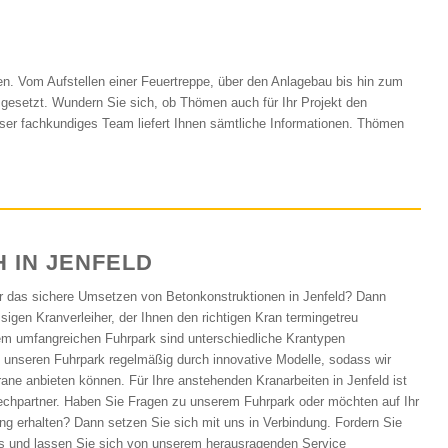
en. Vom Aufstellen einer Feuertreppe, über den Anlagebau bis hin zum
gesetzt. Wundern Sie sich, ob Thömen auch für Ihr Projekt den
nser fachkundiges Team liefert Ihnen sämtliche Informationen. Thömen
 IN JENFELD
ür das sichere Umsetzen von Betonkonstruktionen in Jenfeld? Dann
sigen Kranverleiher, der Ihnen den richtigen Kran termingetreu
rem umfangreichen Fuhrpark sind unterschiedliche Krantypen
 unseren Fuhrpark regelmäßig durch innovative Modelle, sodass wir
ne anbieten können. Für Ihre anstehenden Kranarbeiten in Jenfeld ist
chpartner. Haben Sie Fragen zu unserem Fuhrpark oder möchten auf Ihr
g erhalten? Dann setzen Sie sich mit uns in Verbindung. Fordern Sie
us und lassen Sie sich von unserem herausragenden Service