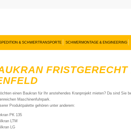
SPEDITION & SCHWERTRANSPORTE
SCHWERMONTAGE & ENGINEERING
AUKRAN FRISTGERECHT B
ENFELD
öchten einen Baukran für Ihr anstehendes Kranprojekt mieten? Da sind Sie be
tenreichen Maschinenfuhrpark.
serer Produktpalette gehören unter anderem:
ekran PK 135
ilkran LTM
ilkran LG