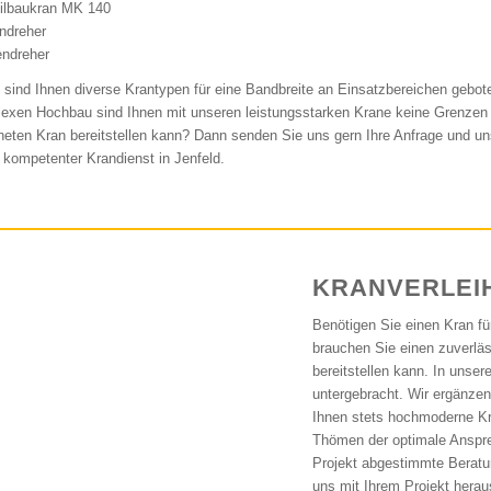
ilbaukran MK 140
ndreher
endreher
 sind Ihnen diverse Krantypen für eine Bandbreite an Einsatzbereichen gebot
exen Hochbau sind Ihnen mit unseren leistungsstarken Krane keine Grenzen 
neten Kran bereitstellen kann? Dann senden Sie uns gern Ihre Anfrage und u
hr kompetenter Krandienst in Jenfeld.
KRANVERLEIH
Benötigen Sie einen Kran f
brauchen Sie einen zuverläs
bereitstellen kann. In unse
untergebracht. Wir ergänzen
Ihnen stets hochmoderne Kra
Thömen der optimale Anspre
Projekt abgestimmte Beratun
uns mit Ihrem Projekt hera