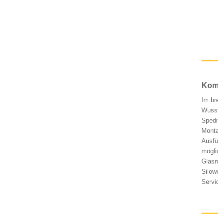
Komp
Im br
Wusst
Spedi
Monta
Ausfü
mögli
Glasm
Silow
Servi