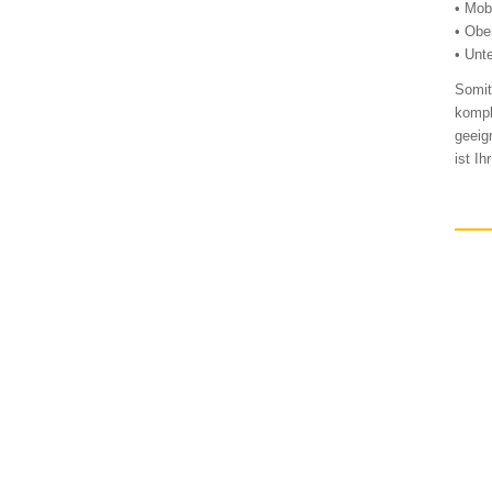
• Mob
• Obe
• Unt
Somit
kompl
geeig
ist I