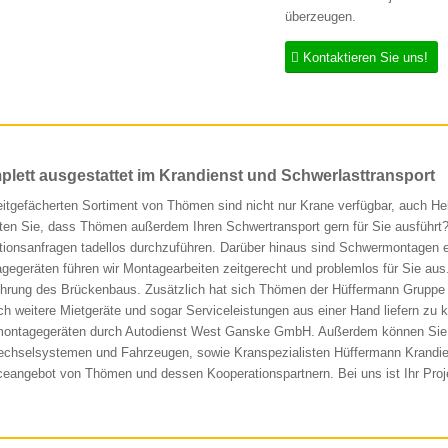
überzeugen.
Kontaktieren Sie uns!
lett ausgestattet im Krandienst und Schwerlasttransport
eitgefächerten Sortiment von Thömen sind nicht nur Krane verfügbar, auch Heb
en Sie, dass Thömen außerdem Ihren Schwertransport gern für Sie ausführt? M
tionsanfragen tadellos durchzuführen. Darüber hinaus sind Schwermontagen e
gegeräten führen wir Montagearbeiten zeitgerecht und problemlos für Sie aus
hrung des Brückenbaus. Zusätzlich hat sich Thömen der Hüffermann Gruppe 
ch weitere Mietgeräte und sogar Serviceleistungen aus einer Hand liefern zu 
ontagegeräten durch Autodienst West Ganske GmbH. Außerdem können Sie v
echselsystemen und Fahrzeugen, sowie Kranspezialisten Hüffermann Krandiens
ceangebot von Thömen und dessen Kooperationspartnern. Bei uns ist Ihr Proje