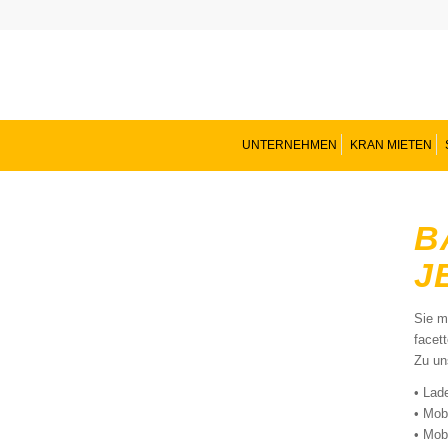
UNTERNEHMEN
KRAN MIETEN
B
J
Sie m
facet
Zu un
• Lad
• Mob
• Mob