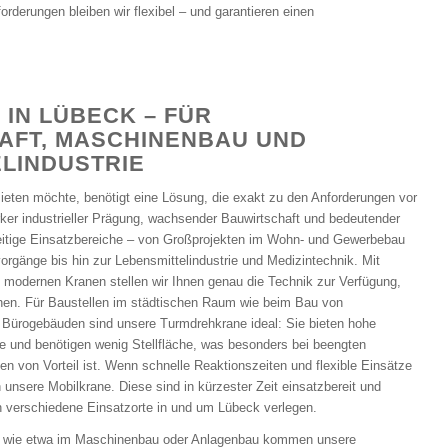
orderungen bleiben wir flexibel – und garantieren einen
 IN LÜBECK – FÜR
AFT, MASCHINENBAU UND
LINDUSTRIE
ieten möchte, benötigt eine Lösung, die exakt zu den Anforderungen vor
arker industrieller Prägung, wachsender Bauwirtschaft und bedeutender
lseitige Einsatzbereiche – von Großprojekten im Wohn- und Gewerbebau
vorgänge bis hin zur Lebensmittelindustrie und Medizintechnik. Mit
n modernen Kranen stellen wir Ihnen genau die Technik zur Verfügung,
uchen. Für Baustellen im städtischen Raum wie beim Bau von
 Bürogebäuden sind unsere Turmdrehkrane ideal: Sie bieten hohe
e und benötigen wenig Stellfläche, was besonders bei beengten
en von Vorteil ist. Wenn schnelle Reaktionszeiten und flexible Einsätze
 unsere Mobilkrane. Diese sind in kürzester Zeit einsatzbereit und
n verschiedene Einsatzorte in und um Lübeck verlegen.
 wie etwa im Maschinenbau oder Anlagenbau kommen unsere