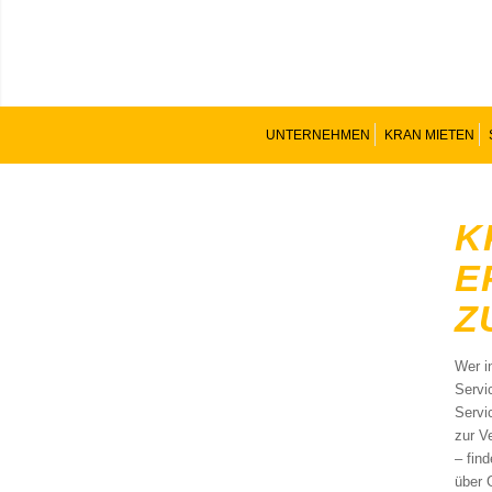
UNTERNEHMEN
KRAN MIETEN
K
E
Z
Wer i
Servi
Servi
zur V
– fin
über 