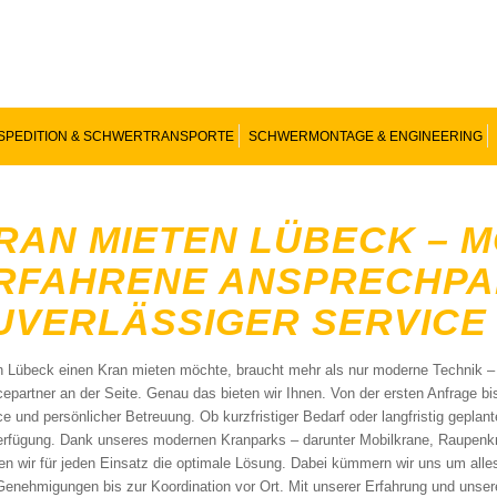
SPEDITION & SCHWERTRANSPORTE
SCHWERMONTAGE & ENGINEERING
RAN MIETEN LÜBECK – 
RFAHRENE ANSPRECHPA
UVERLÄSSIGER SERVICE
n Lübeck einen Kran mieten möchte, braucht mehr als nur moderne Technik – ge
cepartner an der Seite. Genau das bieten wir Ihnen. Von der ersten Anfrage b
ce und persönlicher Betreuung. Ob kurzfristiger Bedarf oder langfristig geplan
erfügung. Dank unseres modernen Kranparks – darunter Mobilkrane, Raupenk
den wir für jeden Einsatz die optimale Lösung. Dabei kümmern wir uns um all
Genehmigungen bis zur Koordination vor Ort. Mit unserer Erfahrung und unser