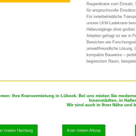
Raupenkrane zum Einsatz. D
für anspruchsvolle Einsätze
Für innerbetriebliche Transp
unsere LKW-Ladekrane beson
Hebevorgänge ohne großen 
Arbeiten gefragt ist wie in 
Bereichen wie Forschungsein
umweltfreundliche Lösung. 
kompakte Bauweise – perfekt
begrenztem Raum, beispiel
men: Ihre Kranvermietung in Lübeck. Bei uns mieten Sie moderne 
Innenstädten, in Hall
Wir sind auch in Ihrer Nähe und 
an mieten Hamburg
Kran mieten Altona