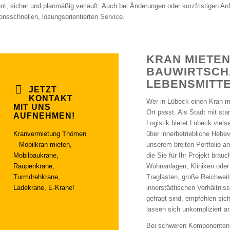
ient, sicher und planmäßig verläuft. Auch bei Änderungen oder kurzfristigen Anf
ionsschnellen, lösungsorientierten Service.
KRAN MIETEN
BAUWIRTSCH
LEBENSMITTE
JETZT
KONTAKT
Wer in Lübeck einen Kran m
MIT UNS
Ort passt. Als Stadt mit st
AUFNEHMEN!
Logistik bietet Lübeck vie
Kranvermietung Thömen
über innerbetriebliche Hebe
– Mobilkran mieten,
unserem breiten Portfolio a
Mobilbaukrane,
die Sie für Ihr Projekt bra
Raupenkrane,
Wohnanlagen, Kliniken oder
Turmdrehkrane,
Traglasten, große Reichweit
Ladekrane, E-Krane!
innerstädtischen Verhältniss
gefragt sind, empfehlen sich
lassen sich unkompliziert a
Bei schweren Komponenten