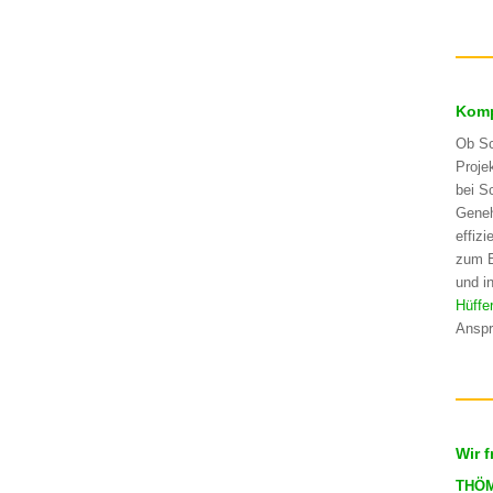
Komp
Ob Sc
Proje
bei S
Geneh
effiz
zum E
und in
Hüffe
Anspr
Wir 
THÖ