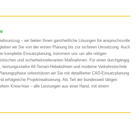
zt
ebsumzug – wir bieten Ihnen ganzheitliche Lösungen für anspruchsvolle
gleiten wir Sie von der ersten Planung bis zur sicheren Umsetzung. Auch
die komplette Einsatzplanung, kümmern uns um alle nötigen
ogistischen und sicherheitsrelevanten Maßnahmen. Für einen durchgängig
, leistungsstarke All-Terrain-Hebebühnen und moderne Verkehrstechnik
Planungsphase unterstützen wir Sie mit detaillierter CAD-Einsatzplanung
d erfolgreiche Projektrealisierung. Als Teil der bundesweit tätigen
eltem Know-how – alle Leistungen aus einer Hand, mit einem