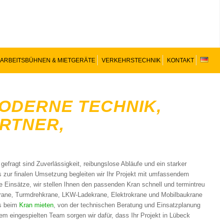
ARBEITSBÜHNEN & MIETGERÄTE
VERKEHRSTECHNIK
KONTAKT
MODERNE TECHNIK,
RTNER,
fragt sind Zuverlässigkeit, reibungslose Abläufe und ein starker
is zur finalen Umsetzung begleiten wir Ihr Projekt mit umfassendem
te Einsätze, wir stellen Ihnen den passenden Kran schnell und termintreu
rane, Turmdrehkrane, LKW-Ladekrane, Elektrokrane und Mobilbaukrane
es beim
Kran mieten
, von der technischen Beratung und Einsatzplanung
em eingespielten Team sorgen wir dafür, dass Ihr Projekt in Lübeck