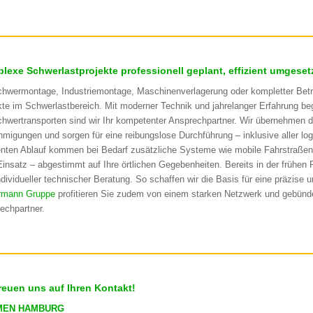
lexe Schwerlastprojekte professionell geplant, effizient umgeset
hwermontage, Industriemontage, Maschinenverlagerung oder kompletter Betri
kte im Schwerlastbereich. Mit moderner Technik und jahrelanger Erfahrung be
chwertransporten sind wir Ihr kompetenter Ansprechpartner. Wir übernehmen 
migungen und sorgen für eine reibungslose Durchführung – inklusive aller l
ienten Ablauf kommen bei Bedarf zusätzliche Systeme wie mobile Fahrstraßen
insatz – abgestimmt auf Ihre örtlichen Gegebenheiten. Bereits in der frühen 
dividueller technischer Beratung. So schaffen wir die Basis für eine präzise un
rmann Gruppe
profitieren Sie zudem von einem starken Netzwerk und gebünd
echpartner.
freuen uns auf Ihren Kontakt!
MEN HAMBURG