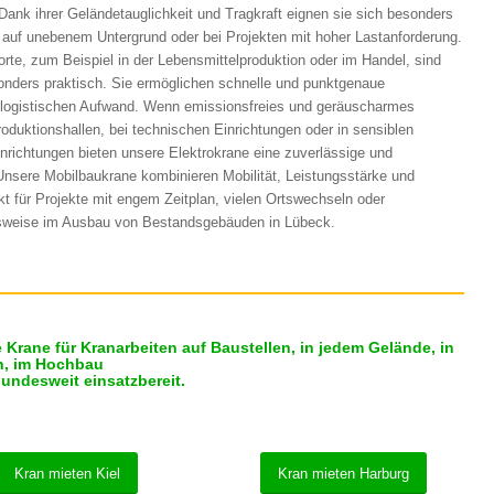
ank ihrer Geländetauglichkeit und Tragkraft eignen sie sich besonders
 auf unebenem Untergrund oder bei Projekten mit hoher Lastanforderung.
orte, zum Beispiel in der Lebensmittelproduktion oder im Handel, sind
ders praktisch. Sie ermöglichen schnelle und punktgenaue
logistischen Aufwand. Wenn emissionsfreies und geräuscharmes
Produktionshallen, bei technischen Einrichtungen oder in sensiblen
richtungen bieten unsere Elektrokrane eine zuverlässige und
Unsere Mobilbaukrane kombinieren Mobilität, Leistungsstärke und
 für Projekte mit engem Zeitplan, vielen Ortswechseln oder
sweise im Ausbau von Bestandsgebäuden in Lübeck.
Krane für Kranarbeiten auf Baustellen, in jedem Gelände, in
en, im Hochbau
bundesweit einsatzbereit.
Kran mieten Kiel
Kran mieten Harburg