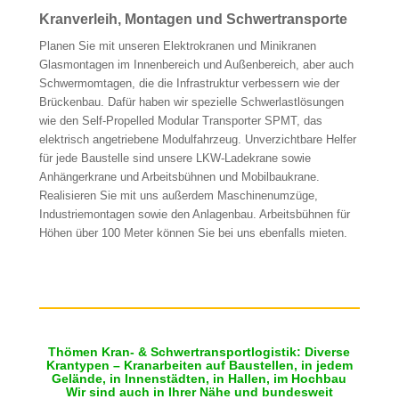
Kranverleih, Montagen und Schwertransporte
Planen Sie mit unseren Elektrokranen und Minikranen
Glasmontagen im Innenbereich und Außenbereich, aber auch
Schwermomtagen, die die Infrastruktur verbessern wie der
Brückenbau. Dafür haben wir spezielle Schwerlastlösungen
wie den Self-Propelled Modular Transporter SPMT, das
elektrisch angetriebene Modulfahrzeug. Unverzichtbare Helfer
für jede Baustelle sind unsere LKW-Ladekrane sowie
Anhängerkrane und Arbeitsbühnen und Mobilbaukrane.
Realisieren Sie mit uns außerdem Maschinenumzüge,
Industriemontagen sowie den Anlagenbau. Arbeitsbühnen für
Höhen über 100 Meter können Sie bei uns ebenfalls mieten.
Thömen Kran- & Schwertransportlogistik: Diverse
Krantypen – Kranarbeiten auf Baustellen, in jedem
Gelände, in Innenstädten, in Hallen, im Hochbau
Wir sind auch in Ihrer Nähe und bundesweit