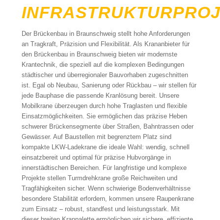
INFRASTRUKTURPRO
Der Brückenbau in Braunschweig stellt hohe Anforderungen
an Tragkraft, Präzision und Flexibilität. Als Krananbieter für
den Brückenbau in Braunschweig bieten wir modernste
Krantechnik, die speziell auf die komplexen Bedingungen
städtischer und überregionaler Bauvorhaben zugeschnitten
ist. Egal ob Neubau, Sanierung oder Rückbau – wir stellen für
jede Bauphase die passende Kranlösung bereit. Unsere
Mobilkrane überzeugen durch hohe Traglasten und flexible
Einsatzmöglichkeiten. Sie ermöglichen das präzise Heben
schwerer Brückensegmente über Straßen, Bahntrassen oder
Gewässer. Auf Baustellen mit begrenztem Platz sind
kompakte LKW-Ladekrane die ideale Wahl: wendig, schnell
einsatzbereit und optimal für präzise Hubvorgänge in
innerstädtischen Bereichen. Für langfristige und komplexe
Projekte stellen Turmdrehkrane große Reichweiten und
Tragfähigkeiten sicher. Wenn schwierige Bodenverhältnisse
besondere Stabilität erfordern, kommen unsere Raupenkrane
zum Einsatz – robust, standfest und leistungsstark. Mit
dieser breiten Kranpalette ermöglichen wir sichere, effiziente