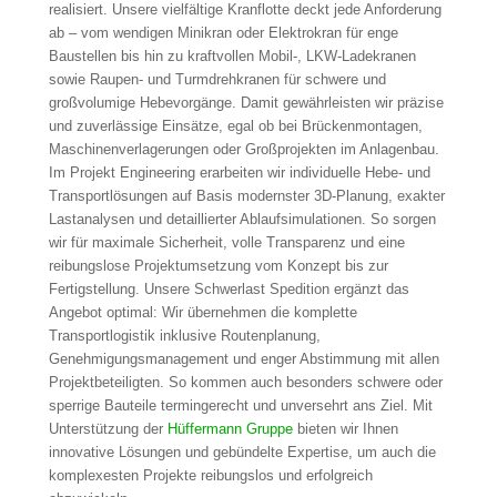
realisiert. Unsere vielfältige Kranflotte deckt jede Anforderung
ab – vom wendigen Minikran oder Elektrokran für enge
Baustellen bis hin zu kraftvollen Mobil-, LKW-Ladekranen
sowie Raupen- und Turmdrehkranen für schwere und
großvolumige Hebevorgänge. Damit gewährleisten wir präzise
und zuverlässige Einsätze, egal ob bei Brückenmontagen,
Maschinenverlagerungen oder Großprojekten im Anlagenbau.
Im Projekt Engineering erarbeiten wir individuelle Hebe- und
Transportlösungen auf Basis modernster 3D-Planung, exakter
Lastanalysen und detaillierter Ablaufsimulationen. So sorgen
wir für maximale Sicherheit, volle Transparenz und eine
reibungslose Projektumsetzung vom Konzept bis zur
Fertigstellung. Unsere Schwerlast Spedition ergänzt das
Angebot optimal: Wir übernehmen die komplette
Transportlogistik inklusive Routenplanung,
Genehmigungsmanagement und enger Abstimmung mit allen
Projektbeteiligten. So kommen auch besonders schwere oder
sperrige Bauteile termingerecht und unversehrt ans Ziel. Mit
Unterstützung der
Hüffermann Gruppe
bieten wir Ihnen
innovative Lösungen und gebündelte Expertise, um auch die
komplexesten Projekte reibungslos und erfolgreich