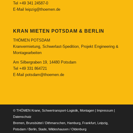
Tel
+49 341 24587-0
E-Mail
leipzig@thoemen.de
KRAN MIETEN POTSDAM & BERLIN
THÖMEN POTSDAM
Kranvermietung, Schwerlast-Spedition, Projekt Engineering &
Montagearbeiten
Am Silbergraben 19, 14480 Potsdam
Tel
+49 331 864721
E-Mail
potsdam@thoemen.de
© THÖMEN Krane, Schwertransport-Logistik, Montagen |
Impressum
|
Datenschutz
Bremen, Brunsbüttel / Dithmarschen, Hamburg, Frankfurt, Leipzig,
Potsdam / Berlin, Stade, Wildeshausen / Oldenburg