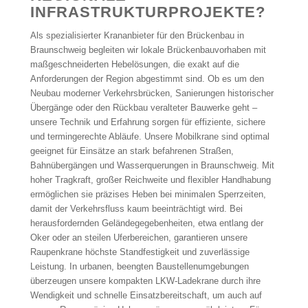
INFRASTRUKTURPROJEKTE?
Als spezialisierter Krananbieter für den Brückenbau in
Braunschweig begleiten wir lokale Brückenbauvorhaben mit
maßgeschneiderten Hebelösungen, die exakt auf die
Anforderungen der Region abgestimmt sind. Ob es um den
Neubau moderner Verkehrsbrücken, Sanierungen historischer
Übergänge oder den Rückbau veralteter Bauwerke geht –
unsere Technik und Erfahrung sorgen für effiziente, sichere
und termingerechte Abläufe. Unsere Mobilkrane sind optimal
geeignet für Einsätze an stark befahrenen Straßen,
Bahnübergängen und Wasserquerungen in Braunschweig. Mit
hoher Tragkraft, großer Reichweite und flexibler Handhabung
ermöglichen sie präzises Heben bei minimalen Sperrzeiten,
damit der Verkehrsfluss kaum beeinträchtigt wird. Bei
herausfordernden Geländegegebenheiten, etwa entlang der
Oker oder an steilen Uferbereichen, garantieren unsere
Raupenkrane höchste Standfestigkeit und zuverlässige
Leistung. In urbanen, beengten Baustellenumgebungen
überzeugen unsere kompakten LKW-Ladekrane durch ihre
Wendigkeit und schnelle Einsatzbereitschaft, um auch auf