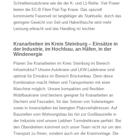
Schnelleinsatzkrane wie die der K- und L1-Reihe. Viel Power
bieten die EC-B Fibre Flat-Top Krane. Das speziell
konstruierte Faserseil ist langlebiger als Stahlseile, durch das
geringere Gewicht von Seil und Hakenflasche wird mehr
Leistung erbracht und das Handling ist leichter.
Kranarbeiten im Kreis Steinburg – Einsätze in
der Industrie, im Hochbau, an Häfen, in der
Windenergie
Planen Sie Kranarbeiten im Kreis Steinburg im Bereich
Infrastruktur? Unsere Autokrane und LKW-Ladekrane sind
optimal für Einsätze im Bereich Brückenbau. Denn diese
Kombination macht Heben und Transportieren mit einer
Maschine möglich. Unsere kompakten und flexiblen
Mobilbaukrane sind bestens geeignet für Kranarbeiten an
Dächern und Fassaden, für das Setzen von Solaranlagen
sowie in Innenstädten bei beengten Platzverhältnissen. Auf
Baustellen vom Wohnungsbau bis hin zur Großbaustelle in
der Industrie sind unsere Liebherr Turmdrehkrane perfekt. Bei
den Obendrehern kümmert sich unser Team nicht nur um den
Transport zu Ihnen, sondern auch um die Kranmontage. Die