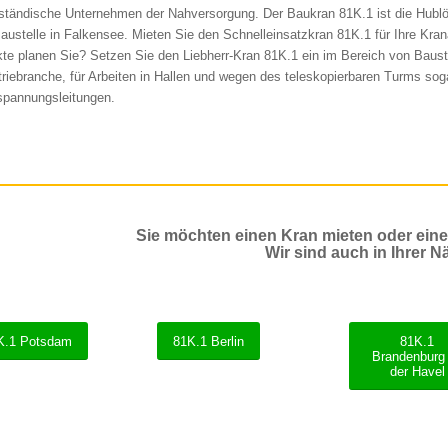
lständische Unternehmen der Nahversorgung. Der Baukran 81K.1 ist die Hubl
Baustelle in Falkensee. Mieten Sie den Schnelleinsatzkran 81K.1 für Ihre Kra
kte planen Sie? Setzen Sie den Liebherr-Kran 81K.1 ein im Bereich von Bauste
triebranche, für Arbeiten in Hallen und wegen des teleskopierbaren Turms sog
pannungsleitungen.
Sie möchten einen Kran mieten oder ein
Wir sind auch in Ihrer N
K.1 Potsdam
81K.1 Berlin
81K.1
Brandenburg
der Havel