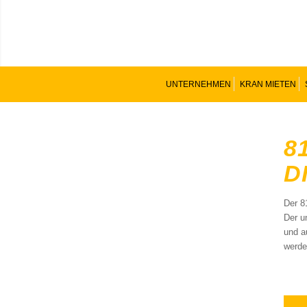
UNTERNEHMEN
KRAN MIETEN
8
D
Der 8
Der u
und a
werde