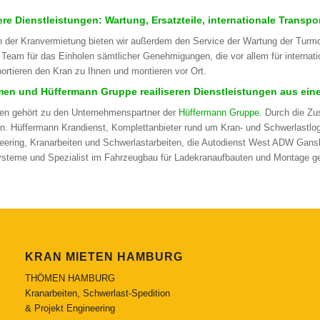
ere Dienstleistungen: Wartung, Ersatzteile, internationale Transpo
 der Kranvermietung bieten wir außerdem den Service der Wartung der Turmdr
 Team für das Einholen sämtlicher Genehmigungen, die vor allem für internat
portieren den Kran zu Ihnen und montieren vor Ort.
en und Hüffermann Gruppe reailiseren Dienstleistungen aus ein
n gehört zu den Unternehmenspartner der
Hüffermann Gruppe
. Durch die Z
n. Hüffermann Krandienst, Komplettanbieter rund um Kran- und Schwerlastlogi
eering, Kranarbeiten und Schwerlastarbeiten, die Autodienst West ADW Gansk
ysteme und Spezialist im Fahrzeugbau für Ladekranaufbauten und Montage ge
KRAN MIETEN HAMBURG
THÖMEN HAMBURG
Kranarbeiten, Schwerlast-Spedition
& Projekt Engineering