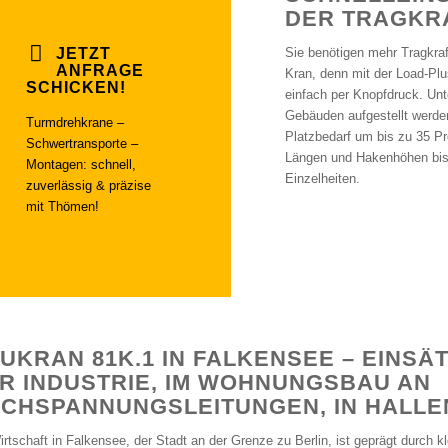
DER TRAGKR
JETZT
Sie benötigen mehr Tragkraf
ANFRAGE
Kran, denn mit der Load-Plu
SCHICKEN!
einfach per Knopfdruck. Un
Gebäuden aufgestellt werden
Turmdrehkrane –
Platzbedarf um bis zu 35 Pro
Schwertransporte –
Längen und Hakenhöhen bis z
Montagen: schnell,
Einzelheiten.
zuverlässig & präzise
mit Thömen!
UKRAN 81K.1 IN FALKENSEE – EINSÄT
R INDUSTRIE, IM WOHNUNGSBAU AN
CHSPANNUNGSLEITUNGEN, IN HALLE
irtschaft in Falkensee, der Stadt an der Grenze zu Berlin, ist geprägt durch kl