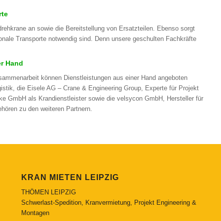
rte
ehkrane an sowie die Bereitstellung von Ersatzteilen. Ebenso sorgt
ionale Transporte notwendig sind. Denn unsere geschulten Fachkräfte
er Hand
usammenarbeit können Dienstleistungen aus einer Hand angeboten
stik, die Eisele AG – Crane & Engineering Group, Experte für Projekt
e GmbH als Krandienstleister sowie die velsycon GmbH, Hersteller für
hören zu den weiteren Partnern.
KRAN MIETEN LEIPZIG
THÖMEN LEIPZIG
Schwerlast-Spedition, Kranvermietung, Projekt Engineering &
Montagen