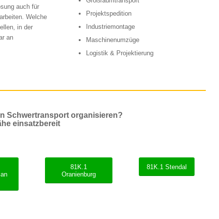
Großraumtransport
ösung auch für
Projektspedition
narbeiten. Welche
Industriemontage
llen, in der
ar an
Maschinenumzüge
Logistik & Projektierung
en Schwertransport organisieren?
ähe einsatzbereit
81K.1
81K.1 Stendal
 an
Oranienburg