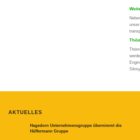
Weit
Neben
unser
trans
Thöm
Thöme
werde
Engin
Silos
AKTUELLES
Hagedorn Unternehmensgruppe übernimmt die
Hüffermann Gruppe