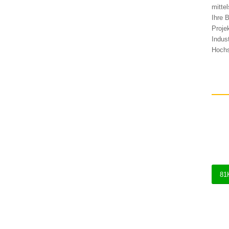
mitte
Ihre 
Proje
Indus
Hochs
81