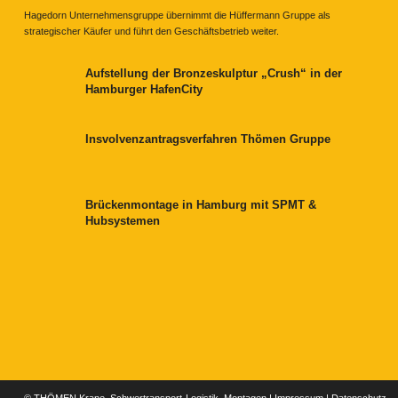
Hagedorn Unternehmensgruppe übernimmt die Hüffermann Gruppe als
strategischer Käufer und führt den Geschäftsbetrieb weiter.
Aufstellung der Bronzeskulptur „Crush“ in der
Hamburger HafenCity
Insvolvenzantragsverfahren Thömen Gruppe
Brückenmontage in Hamburg mit SPMT &
Hubsystemen
© THÖMEN Krane, Schwertransport-Logistik, Montagen |
Impressum
|
Datenschutz