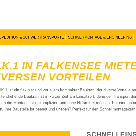
SPEDITION & SCHWERTRANSPORTE
SCHWERMONTAGE & ENGINEERING
1K.1 IN FALKENSEE MIET
IVERSEN VORTEILEN
1K.1 ist ein flexibler und vor allem kompakter Baukran, der diverse Vorteile au
ntendrehende Baukran ist in kurzer Zeit am Einsatzort, denn der Transport dor
uch die Montage ist unkompliziert und ohne Hilfsmittel möglich. Für eine opt
n. Ihre Baustelle ist beengt und uneben? Perfekt für den Schnellmontagekran 
SCHNELLEINS