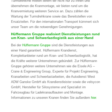
Turmdrehkrne mieten liefern wir nicht nur zu Ihnen und
übernehmen die Kranmontage, wir bieten rund um die
Kranvermietung weiteren Service an. Dazu zählen die
Wartung der Turmdrehkrane sowie das Bereitstellen von
Ersatzteilen. Für den internationalen Transport kümmert sich
unser Team um die notwendigen Genehmigungen.
Hüffermann Gruppe realisiert Dienstleistungen rund
um Kran- und Schwerlastlogistik aus einer Hand
Bei der
Hüffermann Gruppe
sind die Dienstleistungen aus
einer Hand garantiert. Hüffermann Krandienst,
Komplettanbieter rund um Kran- und Schwerlastlogistik, hat
die Kräfte weiterer Unternehmen gebündelt. Zur Hüffermann
Gruppe gehören weitere Unternehmen wie die Eisele AG –
Crane & Engineering Group, Experte für Projekt Engineering,
Kranarbeiten und Schwerlastarbeiten, die Autodienst West
ADW Ganske GmbH als Krandienstleister sowie die velsycon
GmbH, Hersteller für Silosysteme und Spezialist im
Fahrzeugbau für Ladekranaufbauten und Montage.
Informationen zu unseren Kranen finden Sie außerdem
hier
.