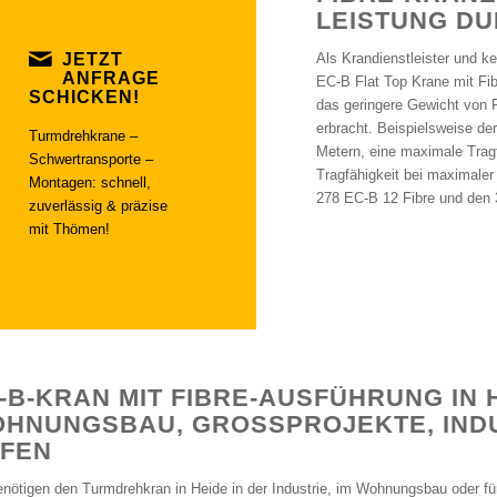
LEISTUNG D
JETZT
Als Krandienstleister und k
ANFRAGE
EC-B Flat Top Krane mit Fib
SCHICKEN!
das geringere Gewicht von 
erbracht. Beispielsweise d
Turmdrehkrane –
Metern, eine maximale Trag
Schwertransporte –
Tragfähigkeit bei maximaler
Montagen: schnell,
278 EC-B 12 Fibre und den 
zuverlässig & präzise
mit Thömen!
-B-KRAN MIT FIBRE-AUSFÜHRUNG IN 
HNUNGSBAU, GROSSPROJEKTE, INDUS
EN
enötigen den Turmdrehkran in Heide in der Industrie, im Wohnungsbau oder fü