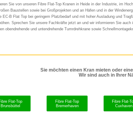
tieren Sie von unseren Fibre Flat-Top Kranen in Heide in der Industrie, im Hoc
roßen Baustellen sowie bei Großprojekten und an Häfen und in der Windenerg
e EC-B Flat Top bei geringem Platzbedarf und mit hoher Ausladung und Tragfä
öhen. Sprechen Sie unsere Fachkräfte jetzt an und wir informieren Sie auch 
ren obendrehende und untendrehende Tumrdrehkrane sowie Schnellmontagek
Sie möchten einen Kran mieten oder ein
Wir sind auch in Ihrer N
Fibre Flat-Top
Fibre Flat-Top
Fibre Flat-T
Brunsbüttel
Bremerhaven
Cuxhaven