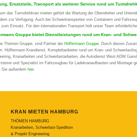
ung, Ersatzteile, Transport als weiterer Service rund um Turmdreh
um das Turmdrehkran mieten gehört die Wartung der Obendreher und Untendreh
dem zur Verfügung. Auch bei Schwertransporten von Containern und Fahrz
 zum Einsatz. Für den internationalen Transport holt unser Team erforderlic
ermann Gruppe bietet Dienstleistungen rund um Kran- und Schwerl
die Thömen Gruppe, sind Partner der
Hüffermann Gruppe
. Durch diesen Zusa
n. Hüffermann Krandienst, Komplettanbieter rund um Kran- und Schwerlastlogi
eering, Kranarbeiten und Schwerlastarbeiten, die Autodienst West ADW Gansk
ysteme und Spezialist im Fahrzeugbau für Ladekranaufbauten und Montage ge
n Sie außerdem
hier
.
KRAN MIETEN HAMBURG
THÖMEN HAMBURG
Kranarbeiten, Schwerlast-Spedition
& Projekt Engineering