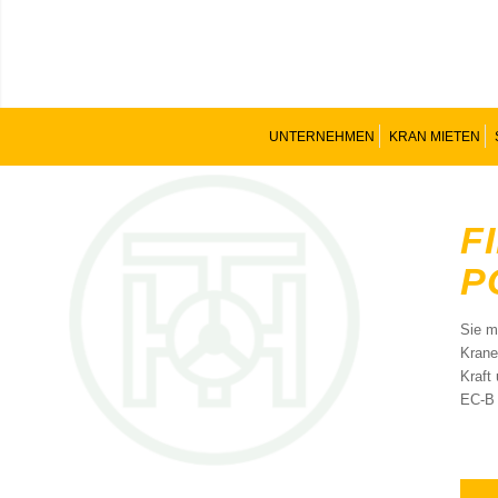
UNTERNEHMEN
KRAN MIETEN
F
P
Sie m
Krane
Kraft
EC-B 