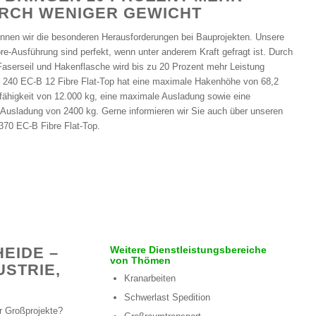
URCH WENIGER GEWICHT
ennen wir die besonderen Herausforderungen bei Bauprojekten. Unsere
re-Ausführung sind perfekt, wenn unter anderem Kraft gefragt ist. Durch
Faserseil und Hakenflasche wird bis zu 20 Prozent mehr Leistung
er 240 EC-B 12 Fibre Flat-Top hat eine maximale Hakenhöhe von 68,2
fähigkeit von 12.000 kg, eine maximale Ausladung sowie eine
 Ausladung von 2400 kg. Gerne informieren wir Sie auch über unseren
370 EC-B Fibre Flat-Top.
HEIDE –
Weitere Dienstleistungsbereiche
von Thömen
TRIE, H
Kranarbeiten
Schwerlast Spedition
r Großprojekte?