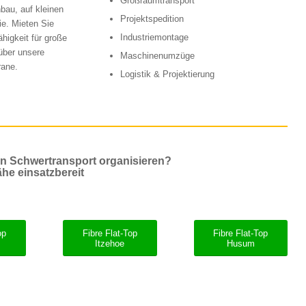
Großraumtransport
hbau, auf kleinen
Projektspedition
ie. Mieten Sie
Industriemontage
higkeit für große
über unsere
Maschinenumzüge
rane.
Logistik & Projektierung
en Schwertransport organisieren?
ähe einsatzbereit
op
Fibre Flat-Top
Fibre Flat-Top
Itzehoe
Husum