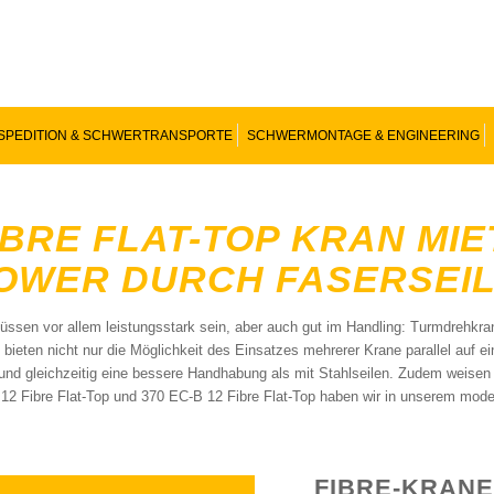
SPEDITION & SCHWERTRANSPORTE
SCHWERMONTAGE & ENGINEERING
IBRE FLAT-TOP KRAN MIE
OWER DURCH FASERSEI
üssen vor allem leistungsstark sein, aber auch gut im Handling: Turmdrehkra
 bieten nicht nur die Möglichkeit des Einsatzes mehrerer Krane parallel auf e
 und gleichzeitig eine bessere Handhabung als mit Stahlseilen. Zudem weisen 
12 Fibre Flat-Top und 370 EC-B 12 Fibre Flat-Top haben wir in unserem modern
FIBRE-KRANE