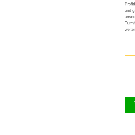
Profi
und g
unser
Turmh
weite