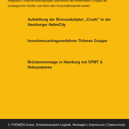
Hagedorn Unternehmensgruppe übernimmt die Hüffermann Gruppe als
strategischer Käufer und führt den Geschäftsbetrieb weiter.
Aufstellung der Bronzeskulptur „Crush“ in der
Hamburger HafenCity
Insvolvenzantragsverfahren Thömen Gruppe
Brückenmontage in Hamburg mit SPMT &
Hubsystemen
© THÖMEN Krane, Schwertransport-Logistik, Montagen |
Impressum
|
Datenschutz