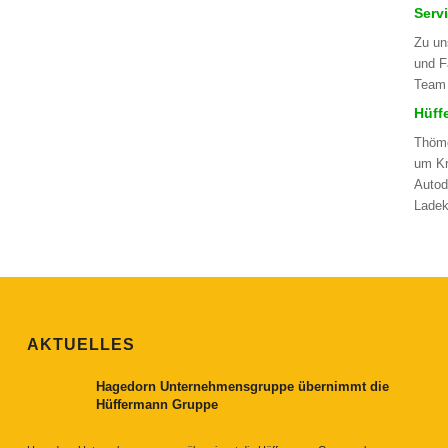
Serv
Zu un
und F
Team 
Hüff
Thöme
um Kr
Autod
Ladek
AKTUELLES
Hagedorn Unternehmensgruppe übernimmt die
Hüffermann Gruppe