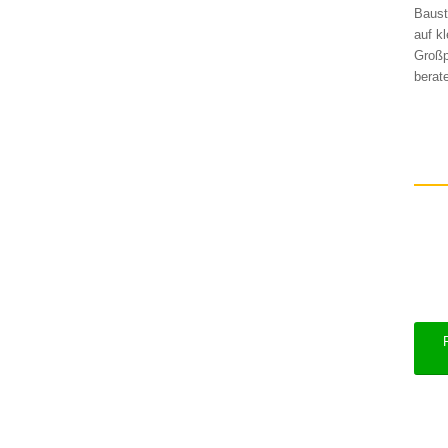
Baust
auf k
Großp
berate