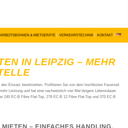
ARBEITSBÜHNEN & MIETGERÄTE
VERKEHRSTECHNIK
KONTAKT
TEN IN LEIPZIG – MEHR
TELLE
r den Einsatz bereitstehen. Profitieren Sie von dem hochfesten Faserseil
t mehr Leistung und hat eine nachweislich vier Mal längere Lebensdauer
 der 240 EC-B Fibre Flat-Top, 278 EC-B 12 Fibre Flat-Top und 370 EC-B
 MIETEN – EINFACHES HANDLING,