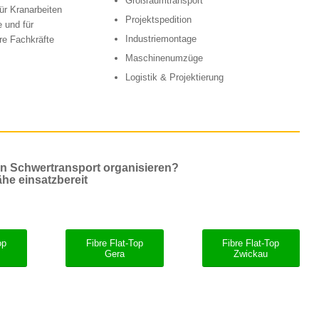
Großraumtransport
ür Kranarbeiten
Projektspedition
 und für
Industriemontage
re Fachkräfte
Maschinenumzüge
Logistik & Projektierung
en Schwertransport organisieren?
ähe einsatzbereit
op
Fibre Flat-Top
Fibre Flat-Top
Gera
Zwickau