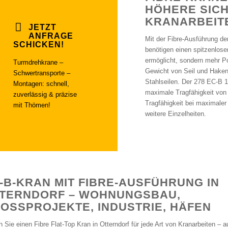
HÖHERE SIC
KRANARBEIT
JETZT
ANFRAGE
Mit der Fibre-Ausführung de
SCHICKEN!
benötigen einen spitzenlose
ermöglicht, sondern mehr Po
Turmdrehkrane –
Gewicht von Seil und Hakenf
Schwertransporte –
Stahlseilen. Der 278 EC-B 1
Montagen: schnell,
maximale Tragfähigkeit von
zuverlässig & präzise
Tragfähigkeit bei maximale
mit Thömen!
weitere Einzelheiten.
-B-KRAN MIT FIBRE-AUSFÜHRUNG IN
TERNDORF – WOHNUNGSBAU,
OSSPROJEKTE, INDUSTRIE, HÄFEN
n Sie einen Fibre Flat-Top Kran in Otterndorf für jede Art von Kranarbeiten – 