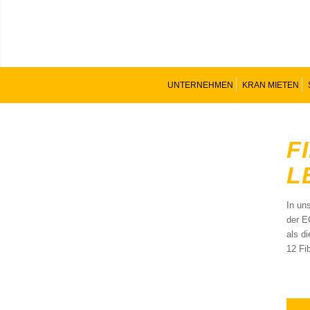
UNTERNEHMEN
KRAN MIETEN
F
L
In un
der E
als d
12 Fib