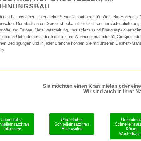
OHNUNGSBAU
önnen bei uns einen Untendreher Schnelleinsatzkran für sämtliche Höheneinsä
enwalde. Die Stadt an der Spree ist bekannt für die Branchen Autozulieferung,
stoffe und Farben, Metallverarbeitung, Industriebau und Energiespeichertechn
igen den Untendreher in der Industrie, im Wohnungsbau oder für Großprojekte
men Bedingungen und in jeder Branche können Sie mit unseren Liebherr-Kran
en.
Sie möchten einen Kran mieten oder ein
Wir sind auch in Ihrer N
Untendreher
Untendreher
Untendreh
hnelleinsatzkran
Schnelleinsatzkran
Schnelleinsat
Falkensee
Eberswalde
Königs
Wusterhaus