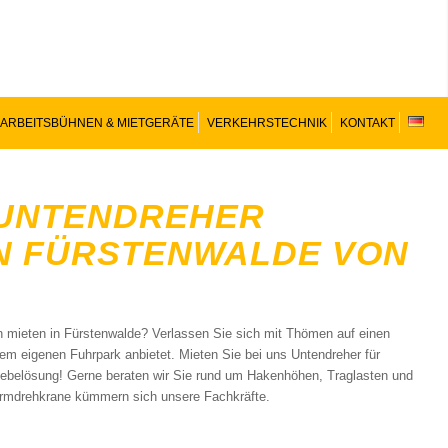
ARBEITSBÜHNEN & MIETGERÄTE
VERKEHRSTECHNIK
KONTAKT
E UNTENDREHER
N FÜRSTENWALDE VON
n mieten in Fürstenwalde? Verlassen Sie sich mit Thömen auf einen
dem eigenen Fuhrpark anbietet. Mieten Sie bei uns Untendreher für
e Hebelösung! Gerne beraten wir Sie rund um Hakenhöhen, Traglasten und
urmdrehkrane kümmern sich unsere Fachkräfte.