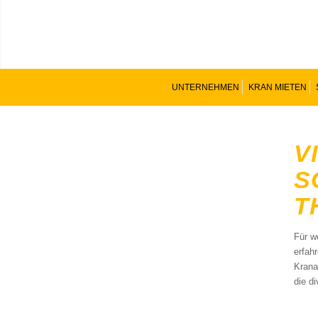
UNTERNEHMEN
KRAN MIETEN
V
S
T
Für w
erfah
Krana
die d