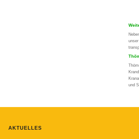
Weit
Neben
unser
trans
Thöm
Thöme
Krand
Krana
und S
AKTUELLES