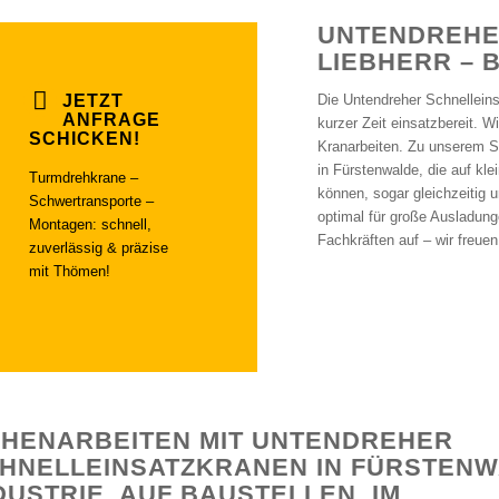
UNTENDREHE
LIEBHERR – 
JETZT
Die Untendreher Schnelleins
ANFRAGE
kurzer Zeit einsatzbereit.
SCHICKEN!
Kranarbeiten. Zu unserem 
in Fürstenwalde, die auf kl
Turmdrehkrane –
können, sogar gleichzeitig 
Schwertransporte –
optimal für große Ausladung
Montagen: schnell,
Fachkräften auf – wir freuen
zuverlässig & präzise
mit Thömen!
HENARBEITEN MIT UNTENDREHER
HNELLEINSATZKRANEN IN FÜRSTENW
DUSTRIE, AUF BAUSTELLEN, IM