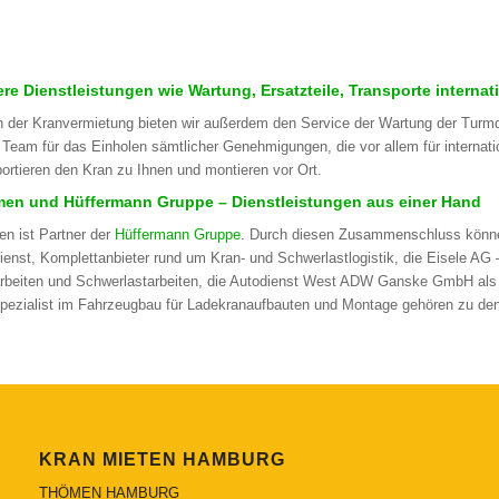
ere Dienstleistungen wie Wartung, Ersatzteile, Transporte internat
 der Kranvermietung bieten wir außerdem den Service der Wartung der Turmdr
 Team für das Einholen sämtlicher Genehmigungen, die vor allem für internat
portieren den Kran zu Ihnen und montieren vor Ort.
en und Hüffermann Gruppe – Dienstleistungen aus einer Hand
n ist Partner der
Hüffermann Gruppe
. Durch diesen Zusammenschluss könne
ienst, Komplettanbieter rund um Kran- und Schwerlastlogistik, die Eisele AG 
rbeiten und Schwerlastarbeiten, die Autodienst West ADW Ganske GmbH als K
pezialist im Fahrzeugbau für Ladekranaufbauten und Montage gehören zu den
KRAN MIETEN HAMBURG
THÖMEN HAMBURG