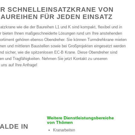
R SCHNELLEINSATZKRANE VON
BAUREIHEN FÜR JEDEN EINSATZ
atzkrane wie die der Baureihen L1 und K sind kompakt, flexibel und in
 Wir bieten Ihnen maßgeschneiderte Lösungen rund um Ihre anstehenden
Sortiment gehören ebenso Obendreher. Sie können Turmdrehkrane mieten
einen und mittleren Baustellen sowie bei Großprojekten eingesetzt werden
und sicher, wie die spitzenlosen EC-B Krane. Diese Obendreher sind
en und Tragfähigkeiten. Nehmen Sie jetzt Kontakt zu unseren
 uns auf Ihre Anfrage!
Weitere Dienstleistungsbereiche
von Thömen
ALDE IN
Kranarbeiten