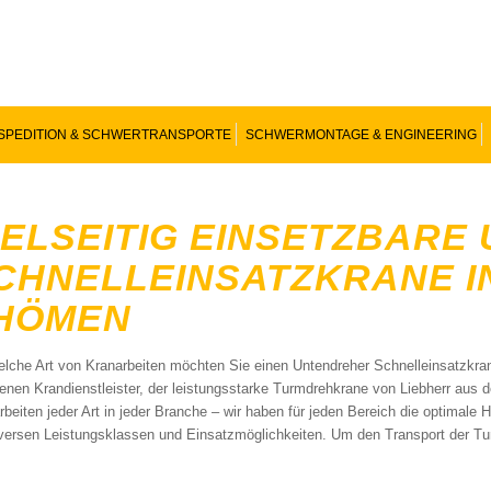
SPEDITION & SCHWERTRANSPORTE
SCHWERMONTAGE & ENGINEERING
IELSEITIG EINSETZBAR
CHNELLEINSATZKRANE I
HÖMEN
elche Art von Kranarbeiten möchten Sie einen Untendreher Schnelleinsatzkra
renen Krandienstleister, der leistungsstarke Turmdrehkrane von Liebherr aus 
rbeiten jeder Art in jeder Branche – wir haben für jeden Bereich die optimal
iversen Leistungsklassen und Einsatzmöglichkeiten. Um den Transport der T