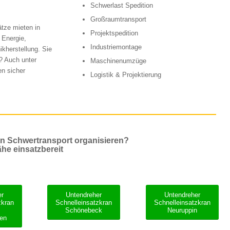
Schwerlast Spedition
Großraumtransport
tze mieten in
Projektspedition
 Energie,
Industriemontage
ikherstellung. Sie
? Auch unter
Maschinenumzüge
en sicher
Logistik & Projektierung
en Schwertransport organisieren?
ähe einsatzbereit
er
Untendreher
Untendreher
zkran
Schnelleinsatzkran
Schnelleinsatzkran
Schönebeck
Neuruppin
en