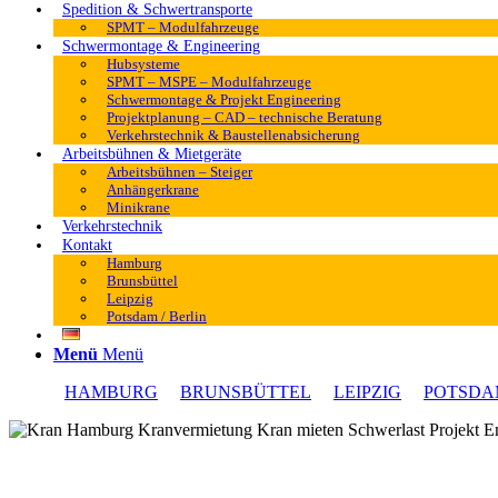
Spedition & Schwertransporte
SPMT – Modulfahrzeuge
Schwermontage & Engineering
Hubsysteme
SPMT – MSPE – Modulfahrzeuge
Schwermontage & Projekt Engineering
Projektplanung – CAD – technische Beratung
Verkehrstechnik & Baustellenabsicherung
Arbeitsbühnen & Mietgeräte
Arbeitsbühnen – Steiger
Anhängerkrane
Minikrane
Verkehrstechnik
Kontakt
Hamburg
Brunsbüttel
Leipzig
Potsdam / Berlin
Menü
Menü
HAMBURG
BRUNSBÜTTEL
LEIPZIG
POTSDA