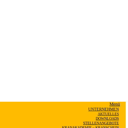
Menü
UNTERNEHMEN
AKTUELLES
DOWNLOADS
STELLENANGEBOTE
KRANAKADEMIE – KRANSCHEIN