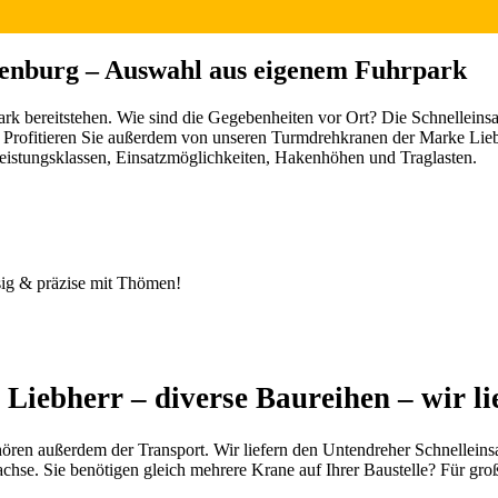
ienburg – Auswahl aus eigenem Fuhrpark
ark bereitstehen. Wie sind die Gegebenheiten vor Ort? Die Schnellein
. Profitieren Sie außerdem von unseren Turmdrehkranen der Marke Liebh
Leistungsklassen, Einsatzmöglichkeiten, Hakenhöhen und Traglasten.
sig & präzise mit Thömen!
Liebherr – diverse Baureihen – wir li
en außerdem der Transport. Wir liefern den Untendreher Schnelleinsat
chse. Sie benötigen gleich mehrere Krane auf Ihrer Baustelle? Für gr