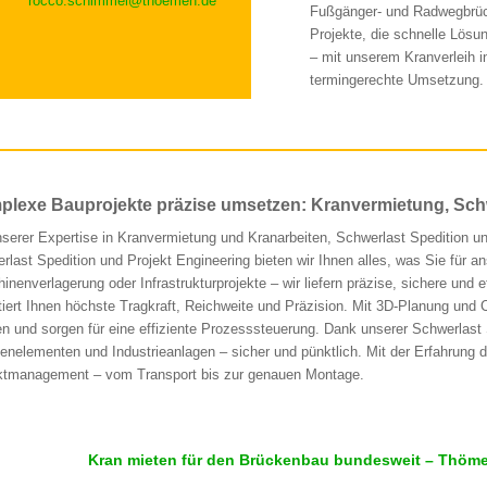
rocco.schimmel@thoemen.de
Fußgänger- und Radwegbrücke
Projekte, die schnelle Lösu
– mit unserem Kranverleih i
termingerechte Umsetzung.
lexe Bauprojekte präzise umsetzen: Kranvermietung, Schw
nserer Expertise in Kranvermietung und Kranarbeiten, Schwerlast Spedition un
rlast Spedition und Projekt Engineering bieten wir Ihnen alles, was Sie für 
inenverlagerung oder Infrastrukturprojekte – wir liefern präzise, sichere und
tiert Ihnen höchste Tragkraft, Reichweite und Präzision. Mit 3D-Planung und 
en und sorgen für eine effiziente Prozesssteuerung. Dank unserer Schwerlast 
enelementen und Industrieanlagen – sicher und pünktlich. Mit der Erfahrung 
ktmanagement – vom Transport bis zur genauen Montage.
Kran mieten für den Brückenbau bundesweit – Thömen 