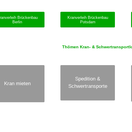
ranverleih Brückenbau
Kranverleih Brückenbau
Berlin
Potsdam
Thömen Kran- & Schwertransportlog
Spedition &
Kran mieten
Schwertransporte