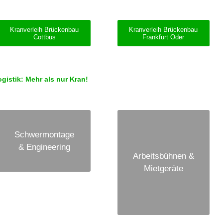
Kranverleih Brückenbau
Kranverleih Brückenbau
Cottbus
Frankfurt Oder
istik: Mehr als nur Kran!
Schwermontage
& Engineering
Arbeitsbühnen &
Mietgeräte