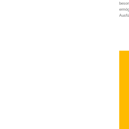
beson
ermög
Ausfü