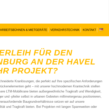
ARBEITSBÜHNEN & MIETGERÄTE
VERKEHRSTECHNIK
KONTAKT
ERLEIH FÜR DEN
NBURG AN DER HAVEL
IHR PROJEKT?
neiderte Kranlösungen, die perfekt auf Ihre spezifischen Anforderungen
rückenelementen geht – mit unserer hochmodernen Krantechnik stellen
Unsere LTM-Mobilkrane bieten außergewöhnliche Tragkraft und Wendigkeit,
r und -pfeiler selbst in urbanen Gebieten millimetergenau positionieren,
herausfordernde Baugrundverhältnisse setzen wir auf unsere
tät und Tragkraft bieten. Bei Projekten mit langen Spannweiten oder