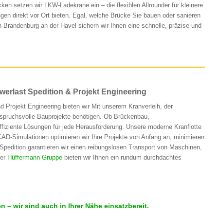
n setzen wir LKW-Ladekrane ein – die flexiblen Allrounder für kleinere
ngen direkt vor Ort bieten. Egal, welche Brücke Sie bauen oder sanieren
n Brandenburg an der Havel sichern wir Ihnen eine schnelle, präzise und
erlast Spedition & Projekt Engineering
d Projekt Engineering bieten wir Mit unserem Kranverleih, der
anspruchsvolle Bauprojekte benötigen. Ob Brückenbau,
 effiziente Lösungen für jede Herausforderung. Unsere moderne Kranflotte
CAD-Simulationen optimieren wir Ihre Projekte von Anfang an, minimieren
Spedition garantieren wir einen reibungslosen Transport von Maschinen,
der
Hüffermann Gruppe
bieten wir Ihnen ein rundum durchdachtes
– wir sind auch in Ihrer Nähe einsatzbereit.