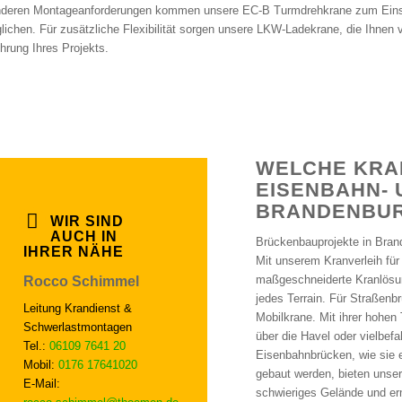
deren Montageanforderungen kommen unsere EC-B Turmdrehkrane zum Einsatz,
lichen. Für zusätzliche Flexibilität sorgen unsere LKW-Ladekrane, die Ihnen 
hrung Ihres Projekts.
WELCHE KRAN
ISENBAHN- U
ANDENBURG 
WIR SIND
AUCH IN
Brückenbauprojekte in Bran
IHRER NÄHE
Mit unserem Kranverleih für
maßgeschneiderte Kranlösung
Rocco Schimmel
jedes Terrain. Für Straßen
Leitung Krandienst &
Mobilkrane. Mit ihrer hohen
Schwerlastmontagen
über die Havel oder vielbef
Tel.:
06109 7641 20
Eisenbahnbrücken, wie sie 
Mobil:
0176 17641020
gebaut werden, bieten unse
E-Mail:
schwieriges Gelände und er