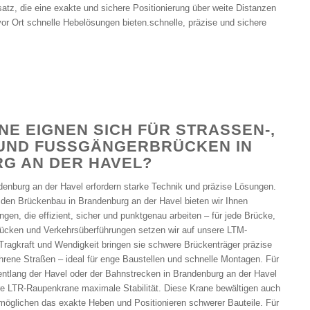
 die eine exakte und sichere Positionierung über weite Distanzen
vor Ort schnelle Hebelösungen bieten.schnelle, präzise und sichere
E EIGNEN SICH FÜR STRASSEN-, E
ND FUSSGÄNGERBRÜCKEN IN BR
AN DER HAVEL?
denburg an der Havel erfordern starke Technik und präzise Lösungen.
 den Brückenbau in Brandenburg an der Havel bieten wir Ihnen
en, die effizient, sicher und punktgenau arbeiten – für jede Brücke,
brücken und Verkehrsüberführungen setzen wir auf unsere LTM-
 Tragkraft und Wendigkeit bringen sie schwere Brückenträger präzise
ahrene Straßen – ideal für enge Baustellen und schnelle Montagen. Für
entlang der Havel oder der Bahnstrecken in Brandenburg an der Havel
re LTR-Raupenkrane maximale Stabilität. Diese Krane bewältigen auch
möglichen das exakte Heben und Positionieren schwerer Bauteile. Für