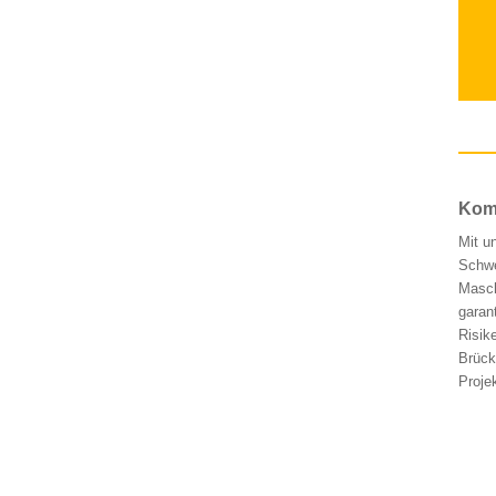
Komp
Mit u
Schwe
Masch
garan
Risik
Brück
Proje