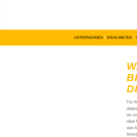
UNTERNEHMEN
KRAN MIETEN
W
B
D
Für I
abges
wir s
ideal
was b
leist