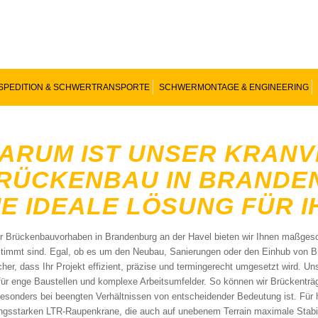
SPEDITION & SCHWERTRANSPORTE
SCHWERMONTAGE & ENGINEERING
ARUM IST UNSER KRANV
RÜCKENBAU IN BRANDE
IE IDEALE LÖSUNG FÜR 
hr Brückenbauvorhaben in Brandenburg an der Havel bieten wir Ihnen maßgesch
timmt sind. Egal, ob es um den Neubau, Sanierungen oder den Einhub von B
icher, dass Ihr Projekt effizient, präzise und termingerecht umgesetzt wird. 
 für enge Baustellen und komplexe Arbeitsumfelder. So können wir Brückenträge
esonders bei beengten Verhältnissen von entscheidender Bedeutung ist. Für 
ungsstarken LTR-Raupenkrane, die auch auf unebenem Terrain maximale Stabili