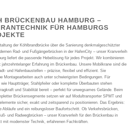
H BRÜCKENBAU HAMBURG –
 KRANTECHNIK FÜR HAMBURGS
OJEKTE
taltung der Köhlbrandbrücke über die Sanierung denkmalgeschützter
dernen Rad- und Fußgängerbrücken in der HafenCity – unser Kranverleih
rg liefert die passende Hebelösung für jedes Projekt. Wir kombinieren
t jahrzehntelanger Erfahrung im Brückenbau. Unsere Mobilkrane sind die
dt- und Hafenbaustellen – präzise, flexibel und effizient. Sie
ue Montagearbeiten auch unter schwierigsten Bedingungen. Für
wie Hauptträger, Stahlpfeiler oder komplette Überbauten stehen
agkraft und Stabilität bereit – perfekt für unwegsames Gelände. Beim
pletter Brückensegmente setzen wir auf Modultransporter SPMT und
emente sicher, exakt und zeitsparend zu positionieren. Das Ergebnis:
e Abläufe und ein reibungsloser Baufortschritt. Ob Verkehrsbrücken,
uß- und Radwegbrücken – unser Kranverleih für den Brückenbau in
kt mit modernster Technik, erfahrenen Fachkräften.