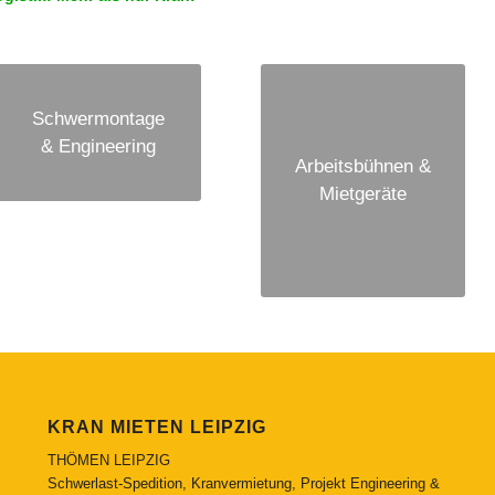
Schwermontage
& Engineering
Arbeitsbühnen &
Mietgeräte
KRAN MIETEN LEIPZIG
THÖMEN LEIPZIG
Schwerlast-Spedition, Kranvermietung, Projekt Engineering &