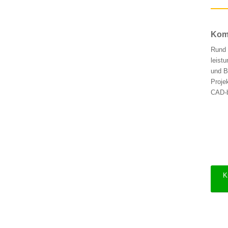
Komp
Rund 
leist
und B
Proje
CAD-b
K