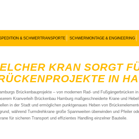
SPEDITION & SCHWERTRANSPORTE
SCHWERMONTAGE & ENGINEERING
ELCHER KRAN SORGT F
RÜCKENPROJEKTE IN H
amburgs Brückenbauprojekte – von modernen Rad- und Fußgängerbrücken in der
nserem Kranverleih Brückenbau Hamburg maßgeschneiderte Krane und Hebelös
ellen in der Stadt und ermöglichen punktgenaues Heben von Brückenelement
grund, während Turmdrehkrane große Spannweiten überwinden und Pfeiler ode
rane für sicheren Transport und effizientes Handling einzelner Bauteile.