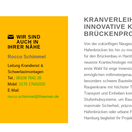
KRANVERLEI
INNOVATIVE
BRÜCKENPR
WIR SIND
AUCH IN
Von der zukünftigen Neuges
IHRER NÄHE
Hafenbrücken bis hin zu mo
für den Brückenbau in Hambu
Rocco Schimmel
neueste Krantechnologie mi
Leitung Krandienst &
erste Wahl für enge Innensta
Schwerlastmontagen
ermöglichen millimetergena
Tel.:
06109 7641 20
besonders schwere Bauteile 
Mobil:
0176 17641020
Raupenkrane mit höchster Tr
E-Mail:
Transport und Einheben kom
rocco.schimmel@thoemen.de
Stufenhubsysteme, um Bauel
maximale Sicherheit, präzis
Hafenbrücken oder urbane F
Hamburg begleitet Ihr Proje