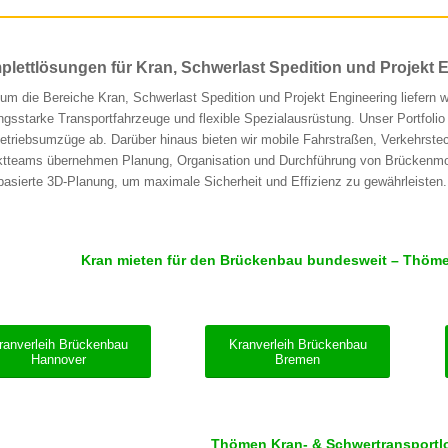
lettlösungen für Kran, Schwerlast Spedition und Projekt 
um die Bereiche Kran, Schwerlast Spedition und Projekt Engineering liefern wi
ungsstarke Transportfahrzeuge und flexible Spezialausrüstung. Unser Portfo
etriebsumzüge ab. Darüber hinaus bieten wir mobile Fahrstraßen, Verkehrstec
ktteams übernehmen Planung, Organisation und Durchführung von Brückenmo
asierte 3D-Planung, um maximale Sicherheit und Effizienz zu gewährleisten.
Kran mieten für den Brückenbau bundesweit – Thömen 
ranverleih Brückenbau
Kranverleih Brückenbau
Hannover
Bremen
Thömen Kran- & Schwertransportlog