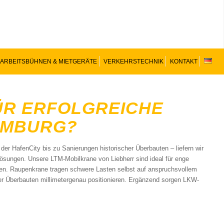
ARBEITSBÜHNEN & MIETGERÄTE
VERKEHRSTECHNIK
KONTAKT
ÜR ERFOLGREICHE
AMBURG?
 HafenCity bis zu Sanierungen historischer Überbauten – liefern wir
ungen. Unsere LTM-Mobilkrane von Liebherr sind ideal für enge
en. Raupenkrane tragen schwere Lasten selbst auf anspruchsvollem
r Überbauten millimetergenau positionieren. Ergänzend sorgen LKW-