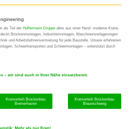
Engineering
r als Teil der
Hüffermann Gruppe
alles aus einer Hand: moderne Krane,
lio deckt Brückenmontagen, Industriemontagen, Maschinenverlagerungen
hnik und Arbeitsbühnenvermietung für jede Baustelle. Unsere erfahrenen
ntagen, Schwertransporten und Schwermontagen – unterstützt durch
– wir sind auch in Ihrer Nähe einsatzbereit.
Kranverleih Brückenbau
Kranverleih Brückenbau
Bremerhaven
Braunschweig
istik: Mehr als nur Kran!