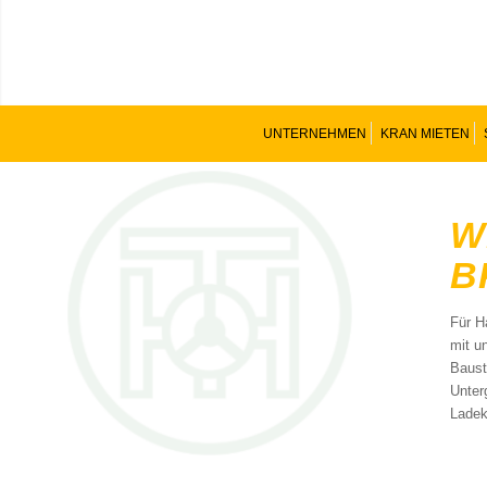
UNTERNEHMEN
KRAN MIETEN
W
B
Für H
mit u
Baust
Unter
Ladek