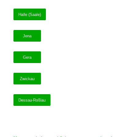
Halle (Saale)
Jena
Gera
Zwickau
Dessau-Roßlau