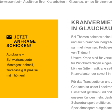
tenwissen beim Ausführen Ihrer Kranarbeiten in Glauchau, um so für einen u
KRANVERMIE
IN GLAUCHAU
JETZT
Bei Thömen haben wir eine l
ANFRAGE
und auch branchenübergreife
SCHICKEN!
sammeln konnten. Profitier
von Thömen!
Autokrane –
Unsere Krane sind für vers
Schwertransporte –
für Windkraftanlagen einge
Montagen: schnell,
können Gittermastkrane selb
zuverlässig & präzise
Kranvariante, der sowohl in 
mit Thömen!
Für das Transportieren und 
Gerüsten ist unser Ladekran 
Einsatzort gefahren und dor
unseren Kunden mehr, desh
Schwertransport profitieren
Spezialtransport ausgerüstet