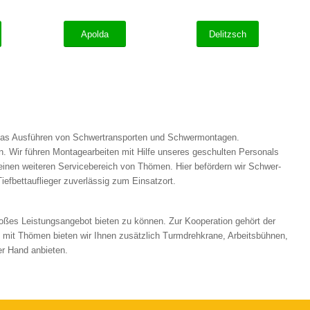
Apolda
Delitzsch
 das Ausführen von Schwertransporten und Schwermontagen.
ir führen Montagearbeiten mit Hilfe unseres geschulten Personals
 einen weiteren Servicebereich von Thömen. Hier befördern wir Schwer-
iefbettauflieger zuverlässig zum Einsatzort.
ßes Leistungsangebot bieten zu können. Zur Kooperation gehört der
it Thömen bieten wir Ihnen zusätzlich Turmdrehkrane, Arbeitsbühnen,
r Hand anbieten.