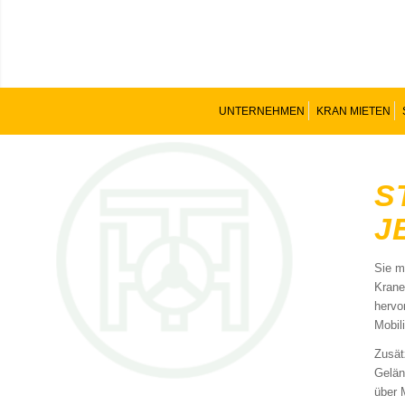
UNTERNEHMEN
KRAN MIETEN
S
J
Sie m
Krane
hervo
Mobili
Zusät
Gelän
über 