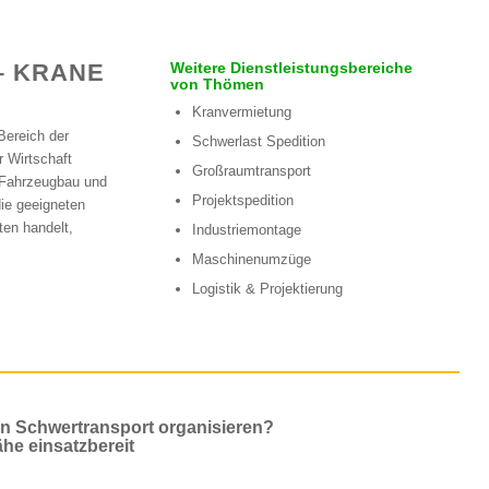
KRANE F
Weitere Dienstleistungsbereiche
von Thömen
Kranvermietung
Bereich der
Schwerlast Spedition
r Wirtschaft
Großraumtransport
 Fahrzeugbau und
Projektspedition
die geeigneten
ten handelt,
Industriemontage
Maschinenumzüge
Logistik & Projektierung
en Schwertransport organisieren?
ähe einsatzbereit