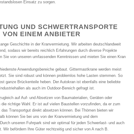
mstandslosen Einsatz zu sorgen.
TUNG UND SCHWERTRANSPORTE
 VON EINEM ANBIETER
ange Geschichte in der Kranvermietung. Wir arbeiten deutschlandweit
nd, sodass wir bereits reichlich Erfahrungen durch diverse Projekte
en Sie von unseren umfassenden Kenntnissen und mieten Sie einen Kran
chiedenste Anwendungsbereiche gebaut. Gittermastkrane werden meist
setzt. Sie sind robust und können problemlos hohe Lasten stemmen. So
st ganze Brückenteile heben. Der Autokran ist ebenfalls eine beliebte
Industriehallen als auch im Outdoor-Bereich gefragt ist.
zugleich auf Auf- und Absetzen von Baumaterialien, Geräten oder
die richtige Wahl. Er ist auf vielen Baustellen vorzufinden, da er zum
t das Transportgut direkt absetzen können. Bei Thömen bieten wir
alb können Sie bei uns von der Kranvermietung und dem
. Durch unseren Fuhrpark sind wir optimal für jeden Schwerlast- und auch
. Wir befördern Ihre Güter rechtzeitig und sicher von A nach B.