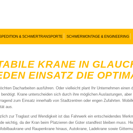
SPEDITION & SCHWERTRANSPORTE
SCHWERMONTAGE & ENGINEERING
TABILE KRANE IN GLAUC
EDEN EINSATZ DIE OPTI
öchten Dacharbeiten ausführen. Oder vielleicht plant Ihr Unternehmen einen 
 benötigt. Krane unterscheiden sich durch ihre möglichen Auslastungen, aber a
rragend zum Einsatz innerhalb von Stadtzentren oder engen Zufahrten. Mobilk
tät aus.
zlich zur Traglast und Wendigkeit ist das Fahrwerk ein entscheidendes Merk
de wichtig, da der Kran beim Platzieren der Güter standfest bleiben muss. H
Mobilbaukrane und Raupenkrane hinaus, Autokrane, Ladekrane sowie Gitterma