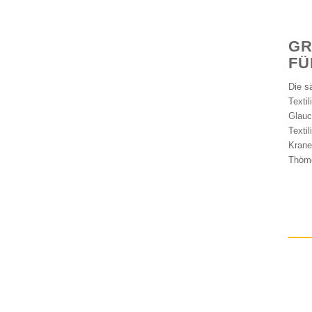
GR
ÜR
Die s
Texti
Glauc
Textil
Krane
Thöme