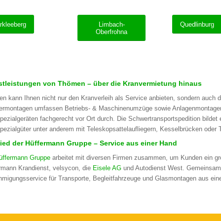
rkleeberg
Limbach-
Quedlinburg
Oberfrohna
stleistungen von Thömen – über die Kranvermietung hinaus
n kann Ihnen nicht nur den Kranverleih als Service anbieten, sondern auch
rmontagen umfassen Betriebs- & Maschinenumzüge sowie Anlagenmontagen. W
pezialgeräten fachgerecht vor Ort durch. Die Schwertransportspedition bildet
pezialgüter unter anderem mit Teleskopsattelaufliegern, Kesselbrücken oder T
lied der Hüffermann Gruppe – Service aus einer Hand
üffermann Gruppe
arbeitet mit diversen Firmen zusammen, um Kunden ein gro
rmann Krandienst, velsycon, die
Eisele AG
und Autodienst West. Gemeinsam m
migungsservice für Transporte, Begleitfahrzeuge und Glasmontagen aus eine