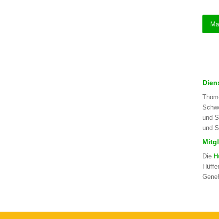
Ma
Dien
Thöme
Schwe
und S
und S
Mitg
Die
H
Hüffe
Geneh