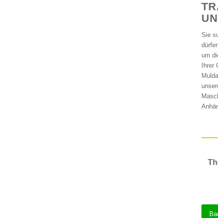
TR
UN
Sie s
dürfe
um di
Ihrer 
Mulda
unser
Masch
Anhän
Th
Ba