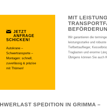
MIT LEISTUN
TRANSPORTF
BEFÖRDERUN
JETZT
ANFRAGE
Wir garantieren die terming
SCHICKEN!
leistungsstarke und robuste
Tiefbettauflieger, Kesselbr
Autokrane –
Traglasten und enorme Läng
Schwertransporte –
Übrigens können Sie auch K
Montagen: schnell,
zuverlässig & präzise
mit Thömen!
HWERLAST SPEDITION IN GRIMMA –