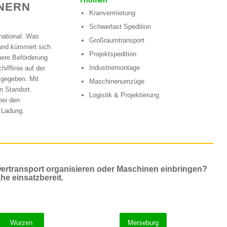
Thömen
NERN
Kranvermietung
Schwerlast Spedition
national. Was
Großraumtransport
 und kümmert sich
Projektspedition
here Beförderung
Industriemontage
ifflinie auf der
gegeben. Mit
Maschinenumzüge
n Standort.
Logistik & Projektierung
bei den
e Ladung.
ertransport organisieren oder Maschinen einbringen?
he einsatzbereit.
Wurzen
Merseburg