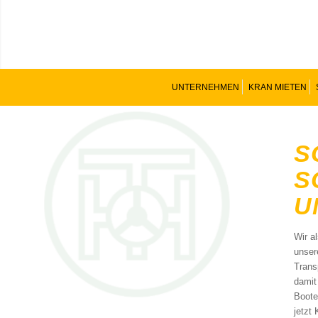
UNTERNEHMEN
KRAN MIETEN
S
S
U
Wir a
unser
Trans
damit
Boote
jetzt