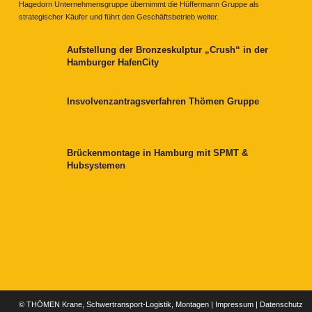
Hagedorn Unternehmensgruppe übernimmt die Hüffermann Gruppe als
strategischer Käufer und führt den Geschäftsbetrieb weiter.
Aufstellung der Bronzeskulptur „Crush“ in der
Hamburger HafenCity
Insvolvenzantragsverfahren Thömen Gruppe
Brückenmontage in Hamburg mit SPMT &
Hubsystemen
© THÖMEN Krane, Schwertransport-Logistik, Montagen |
Impressum
|
Datenschutz