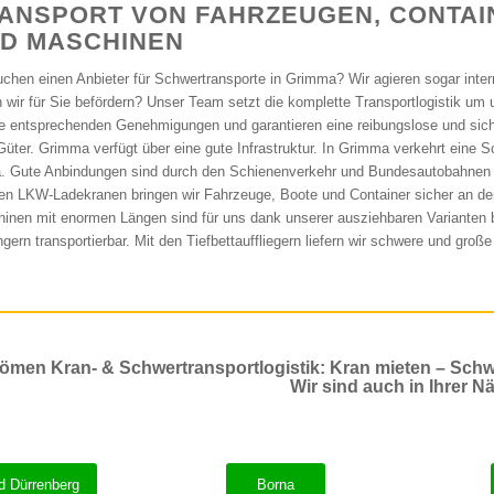
ANSPORT VON FAHRZEUGEN, CONTAI
D MASCHINEN
uchen einen Anbieter für Schwertransporte in Grimma? Wir agieren sogar inter
n wir für Sie befördern? Unser Team setzt die komplette Transportlogistik um
e entsprechenden Genehmigungen und garantieren eine reibungslose und sic
Güter. Grimma verfügt über eine gute Infrastruktur. In Grimma verkehrt eine Sch
. Gute Anbindungen sind durch den Schienenverkehr und Bundesautobahnen 
en LKW-Ladekranen bringen wir Fahrzeuge, Boote und Container sicher an de
inen mit enormen Längen sind für uns dank unserer ausziehbaren Varianten 
gern transportierbar. Mit den Tiefbettauffliegern liefern wir schwere und groß
ömen Kran- & Schwertransportlogistik: Kran mieten – Schw
Wir sind auch in Ihrer Nä
d Dürrenberg
Borna