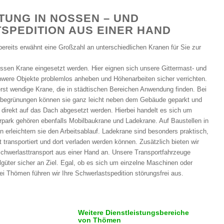
UNG IN NOSSEN – UND
SPEDITION AUS EINER HAND
bereits erwähnt eine Großzahl an unterschiedlichen Kranen für Sie zur
sen Krane eingesetzt werden. Hier eignen sich unsere Gittermast- und
were Objekte problemlos anheben und Höhenarbeiten sicher verrichten.
st wendige Krane, die in städtischen Bereichen Anwendung finden. Bei
begrünungen können sie ganz leicht neben dem Gebäude geparkt und
 direkt auf das Dach abgesetzt werden. Hierbei handelt es sich um
park gehören ebenfalls Mobilbaukrane und Ladekrane. Auf Baustellen in
n erleichtern sie den Arbeitsablauf. Ladekrane sind besonders praktisch,
 transportiert und dort verladen werden können. Zusätzlich bieten wir
hwerlasttransport aus einer Hand an. Unsere Transportfahrzeuge
güter sicher an Ziel. Egal, ob es sich um einzelne Maschinen oder
bei Thömen führen wir Ihre Schwerlastspedition störungsfrei aus.
Weitere Dienstleistungsbereiche
von Thömen