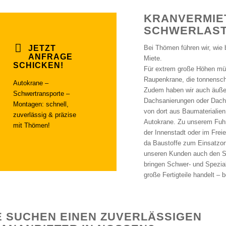
KRANVERMIET
SCHWERLAST
JETZT
Bei Thömen führen wir, wie 
ANFRAGE
Miete.
SCHICKEN!
Für extrem große Höhen müs
Raupenkrane, die tonnensch
Autokrane –
Zudem haben wir auch äußer
Schwertransporte –
Dachsanierungen oder Dach
Montagen: schnell,
von dort aus Baumaterialien
zuverlässig & präzise
Autokrane. Zu unserem Fuhr
mit Thömen!
der Innenstadt oder im Freie
da Baustoffe zum Einsatzort
unseren Kunden auch den Sc
bringen Schwer- und Spezial
große Fertigteile handelt – 
E SUCHEN EINEN ZUVERLÄSSIGEN