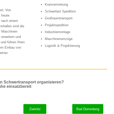
Kranvermietung
ert. Von
Schwerlast Spedition
r heute
Großraumtransport
ie nach einem
Projektspedition
shallen sind die
ze Maschinen
Industriemontage
 erweitern und
Maschinenumzüge
 und führen Ihren
Logistik & Projektierung
dem Einbau von
rtner.
en Schwertransport organisieren?
ähe einsatzbereit
Zwönitz
Bad Dürrenberg