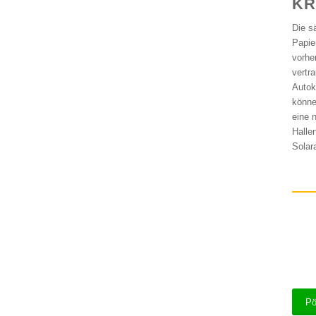
KR
Die s
Papie
vorhe
vertr
Autok
könne
eine 
Halle
Solar
Pö