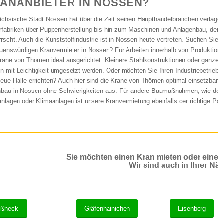
ANANBIETER IN NOSSEN?
ächsische Stadt Nossen hat über die Zeit seinen Haupthandelbranchen verlag
rfabriken über Puppenherstellung bis hin zum Maschinen und Anlagenbau, de
rrscht. Auch die Kunststoffindustrie ist in Nossen heute vertreten. Suchen S
auenswürdigen Kranvermieter in Nossen? Für Arbeiten innerhalb von Produktion
rane von Thömen ideal ausgerichtet. Kleinere Stahlkonstruktionen oder gan
n mit Leichtigkeit umgesetzt werden. Oder möchten Sie Ihren Industriebetrieb
neue Halle errichten? Auch hier sind die Krane von Thömen optimal einsetzbar
nbau in Nossen ohne Schwierigkeiten aus. Für andere Baumaßnahmen, wie 
anlagen oder Klimaanlagen ist unsere Kranvermietung ebenfalls der richtige Pa
Sie möchten einen Kran mieten oder ein
Wir sind auch in Ihrer N
ßneck
Gräfenhainichen
Eisenberg