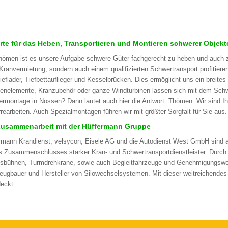
rte für das Heben, Transportieren und Montieren schwerer Objekt
hömen ist es unsere Aufgabe schwere Güter fachgerecht zu heben und auch zu
 Kranvermietung, sondern auch einem qualifizierten Schwertransport profitier
ieflader, Tiefbettauflieger und Kesselbrücken. Dies ermöglicht uns ein breite
enelemente, Kranzubehör oder ganze Windturbinen lassen sich mit dem Schw
rmontage in Nossen? Dann lautet auch hier die Antwort: Thömen. Wir sind Ih
rrearbeiten. Auch Spezialmontagen führen wir mit größter Sorgfalt für Sie aus.
Zusammenarbeit mit der Hüffermann Gruppe
rmann Krandienst, velsycon, Eisele AG und die Autodienst West GmbH sind a
s Zusammenschlusses starker Kran- und Schwertransportdienstleister. Durch
tsbühnen, Turmdrehkrane, sowie auch Begleitfahrzeuge und Genehmigungswe
eugbauer und Hersteller von Silowechselsystemen. Mit dieser weitreichendes P
eckt.