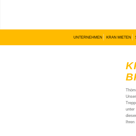
UNTERNEHMEN
KRAN MIETEN
K
B
Thömen
Unser
Trepp
unter
diese
Ihren