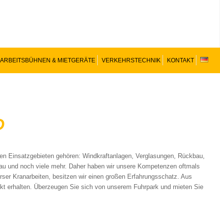
ARBEITSBÜHNEN & MIETGERÄTE
VERKEHRSTECHNIK
KONTAKT
D
en Einsatzgebieten gehören: Windkraftanlagen, Verglasungen, Rückbau,
au und noch viele mehr. Daher haben wir unsere Kompetenzen oftmals
erser Kranarbeiten, besitzen wir einen großen Erfahrungsschatz. Aus
jekt erhalten. Überzeugen Sie sich von unserem Fuhrpark und mieten Sie