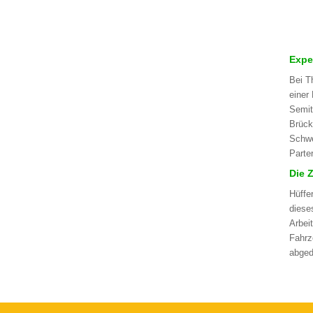
Expe
Bei T
einer
Semit
Brück
Schwe
Parte
Die 
Hüffe
diese
Arbei
Fahrz
abged