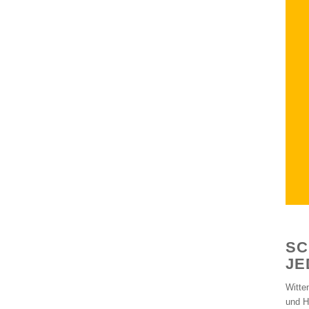
SC
JE
Witte
und H