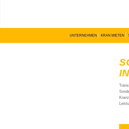
UNTERNEHMEN
KRAN MIETEN
S
I
Trans
Sonde
Kranz
Leist