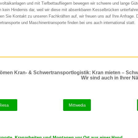
voltaikanlagen und mit Tiefbettaufliegern bewegen wir schwere und lange Güt
en kein Hindernis dar, weil wir diese mit absenkbaren Kesselbrücken unterfahr
n Sie Kontakt zu unseren Fachkräften auf, wir freuen uns auf Ihre Anfrage. 
rtransporte und Maschinentransporte finden bei uns auch international statt.
ömen Kran- & Schwertransportlogistik: Kran mieten – Schw
Wir sind auch in Ihrer Nä
Riesa
Mittwedia
sporte, Kranarbeiten und Montagen vor Ort aus einer Hand