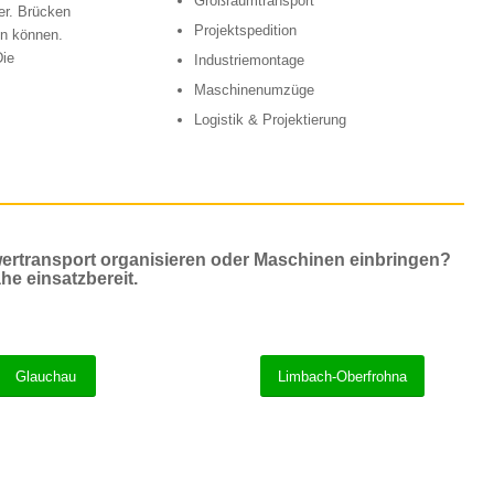
Großraumtransport
er. Brücken
Projektspedition
en können.
Die
Industriemontage
Maschinenumzüge
Logistik & Projektierung
ertransport organisieren oder Maschinen einbringen?
he einsatzbereit.
Glauchau
Limbach-Oberfrohna