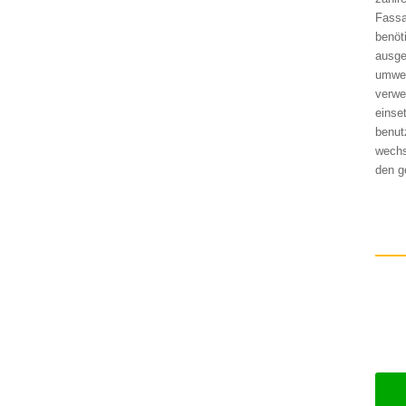
Fassa
benöt
ausge
umwel
verwe
einse
benut
wechs
den g