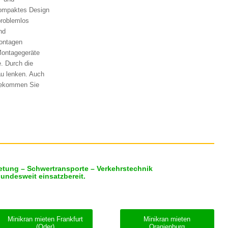
 kompaktes Design
problemlos
nd
montagen
Montagegeräte
. Durch die
au lenken. Auch
 Bekommen Sie
etung – Schwertransporte – Verkehrstechnik
bundesweit einsatzbereit.
Minikran mieten Frankfurt
Minikran mieten
(Oder)
Oranienburg