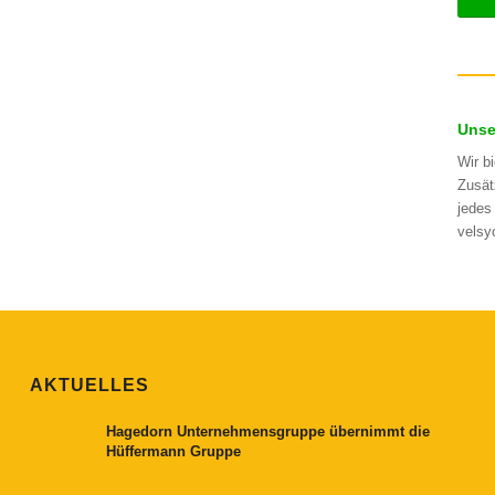
Unse
Wir b
Zusät
jedes
velsy
AKTUELLES
Hagedorn Unternehmensgruppe übernimmt die
Hüffermann Gruppe