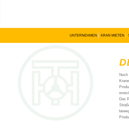
UNTERNEHMEN
KRAN MIETEN
D
Noch 
Krane
Produ
errei
Das R
Straß
beweg
Produ