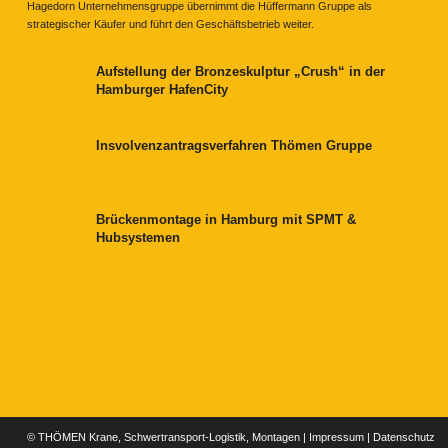
Hagedorn Unternehmensgruppe übernimmt die Hüffermann Gruppe als
strategischer Käufer und führt den Geschäftsbetrieb weiter.
Aufstellung der Bronzeskulptur „Crush“ in der
Hamburger HafenCity
Insvolvenzantragsverfahren Thömen Gruppe
Brückenmontage in Hamburg mit SPMT &
Hubsystemen
© THÖMEN Krane, Schwertransport-Logistik, Montagen |
Impressum
|
Datenschutz