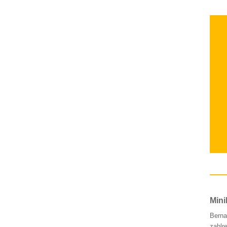
Mini
Berna
zahlr