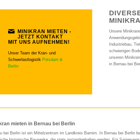
DIVERS
MINIKR
MINIKRAN MIETEN -
Unsere Minikrane
JETZT KONTAKT
Anwendungsgebie
MIT UNS AUFNEHMEN!
Industriebau, Ti
schwierigen Bode
Unser Team der Kran- und
unseren Minikran
Schwerlastlogistik
Potsdam &
in Bernau bei Be
Berlin
kran mieten in Bernau bei Berlin
u bei Berlin ist ein Mittelzentrum im Landkreis Barnim. In Bernau bei Berlin b
eiche historische Bauwerke, die stets instandgehalten werden. Für Sanierungs