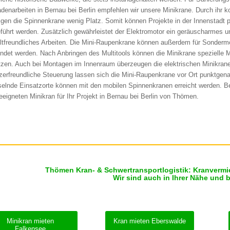
denarbeiten in Bernau bei Berlin empfehlen wir unsere Minikrane. Durch ihr
igen die Spinnenkrane wenig Platz. Somit können Projekte in der Innenstadt 
führt werden. Zusätzlich gewährleistet der Elektromotor ein geräuscharmes u
tfreundliches Arbeiten. Die Mini-Raupenkrane können außerdem für Sonder
ndet werden. Nach Anbringen des Multitools können die Minikrane spezielle 
tzen. Auch bei Montagen im Innenraum überzeugen die elektrischen Minikrane
zerfreundliche Steuerung lassen sich die Mini-Raupenkrane vor Ort punktgen
elnde Einsatzorte können mit den mobilen Spinnenkranen erreicht werden.
eeigneten Minikran für Ihr Projekt in Bernau bei Berlin von Thömen.
Thömen Kran- & Schwertransportlogistik: Kranvermi
Wir sind auch in Ihrer Nähe und 
Minikran mieten
Kran mieten Eberswalde
Falkensee