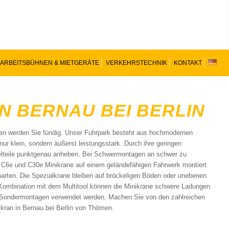
ARBEITSBÜHNEN & MIETGERÄTE
VERKEHRSTECHNIK
KONTAKT
IN BERNAU BEI BERLIN
en werden Sie fündig. Unser Fuhrpark besteht aus hochmodernen
ur klein, sondern äußerst leistungsstark. Durch ihre geringen
lteile punktgenau anheben. Bei Schwermontagen an schwer zu
e C6e und C30e Minikrane auf einem geländefähigen Fahrwerk montiert.
arten. Die Spezialkrane bleiben auf bröckeligen Böden oder unebenen
r Kombination mit dem Multitool können die Minikrane schwere Ladungen
r Sondermontagen verwendet werden. Machen Sie von den zahlreichen
ikran in Bernau bei Berlin von Thömen.