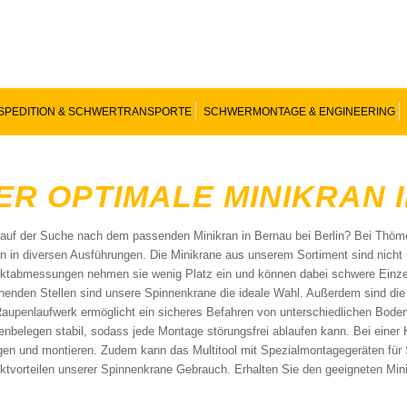
SPEDITION & SCHWERTRANSPORTE
SCHWERMONTAGE & ENGINEERING
ER OPTIMALE MINIKRAN 
auf der Suche nach dem passenden Minikran in Bernau bei Berlin? Bei Thöm
n in diversen Ausführungen. Die Minikrane aus unserem Sortiment sind nicht n
ktabmessungen nehmen sie wenig Platz ein und können dabei schwere Einze
chenden Stellen sind unsere Spinnenkrane die ideale Wahl. Außerdem sind di
aupenlaufwerk ermöglicht ein sicheres Befahren von unterschiedlichen Boden
enbelegen stabil, sodass jede Montage störungsfrei ablaufen kann. Bei eine
en und montieren. Zudem kann das Multitool mit Spezialmontagegeräten fü
ktvorteilen unserer Spinnenkrane Gebrauch. Erhalten Sie den geeigneten Min