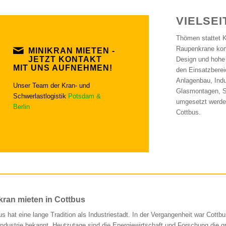
VIELSEI
Thömen stattet 
Raupenkrane kom
MINIKRAN MIETEN -
JETZT KONTAKT
Design und hohe
MIT UNS AUFNEHMEN!
den Einsatzberei
Anlagenbau, Ind
Unser Team der Kran- und
Glasmontagen, S
Schwerlastlogistik
Potsdam &
umgesetzt werden
Berlin
Cottbus.
kran mieten in Cottbus
us hat eine lange Tradition als Industriestadt. In der Vergangenheit war Cottb
lindustrie bekannt. Heutzutage sind die Energiewirtschaft und Forschung die g