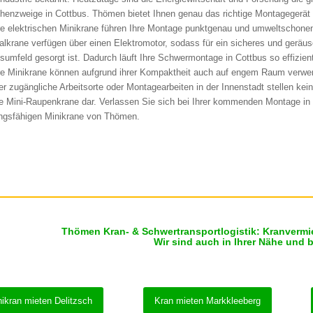
henzweige in Cottbus. Thömen bietet Ihnen genau das richtige Montagegerät 
e elektrischen Minikrane führen Ihre Montage punktgenau und umweltschone
alkrane verfügen über einen Elektromotor, sodass für ein sicheres und gerä
tsumfeld gesorgt ist. Dadurch läuft Ihre Schwermontage in Cottbus so effizien
e Minikrane können aufgrund ihrer Kompaktheit auch auf engem Raum verwe
r zugängliche Arbeitsorte oder Montagearbeiten in der Innenstadt stellen kein
e Mini-Raupenkrane dar. Verlassen Sie sich bei Ihrer kommenden Montage in 
ungsfähigen Minikrane von Thömen.
Thömen Kran- & Schwertransportlogistik: Kranvermi
Wir sind auch in Ihrer Nähe und 
ikran mieten Delitzsch
Kran mieten Markkleeberg