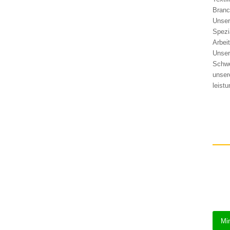
Branc
Unser
Spezi
Arbei
Unser
Schwe
unser
leist
Min