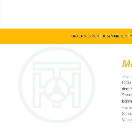
UNTERNEHMEN
KRAN MIETEN
M
Thöme
C30e 
dem M
Spezi
könne
– uns
Schad
Vorha