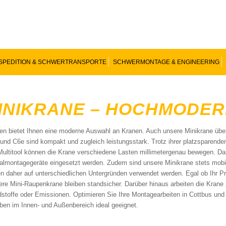
SPEDITION & SCHWERTRANSPORTE
SCHWERMONTAGE & ENGINEERING
INIKRANE – HOCHMODER
n bietet Ihnen eine moderne Auswahl an Kranen. Auch unsere Minikrane über
und C6e sind kompakt und zugleich leistungsstark. Trotz ihrer platzsparen
ultitool können die Krane verschiedene Lasten millimetergenau bewegen. Das
almontagegeräte eingesetzt werden. Zudem sind unsere Minikrane stets mobil,
n daher auf unterschiedlichen Untergründen verwendet werden. Egal ob Ihr Proj
ere Mini-Raupenkrane bleiben standsicher. Darüber hinaus arbeiten die Krane 
stoffe oder Emissionen. Optimieren Sie Ihre Montagearbeiten in Cottbus und
ben im Innen- und Außenbereich ideal geeignet.