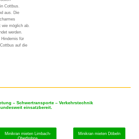
in Cottbus.
nd aus. Die
uscharmes
t wie möglich ab.
ndet werden.
 Hindernis für
Cottbus auf die
etung – Schwertransporte – Verkehrstechnik
bundesweit einsatzbereit.
Minikran mieten Limbach-
Minikran mieten Döbeln
Oberfrohna