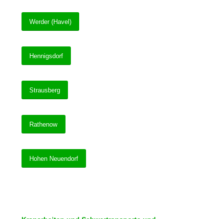
Werder (Havel)
Hennigsdorf
Strausberg
Rathenow
Hohen Neuendorf