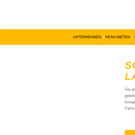
UNTERNEHMEN
KRAN MIETEN
S
L
Sie p
gelie
kompl
Fahrz