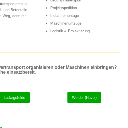
Großraumtransport
ransportieren in
Projektspedition
l- und Betonteile
Industriemontage
im Weg, denn mit
Maschinenumzüge
Logistik & Projektierung
ertransport organisieren oder Maschinen einbringen?
he einsatzbereit.
Ludwigsfelde
Werder (Havel)
e