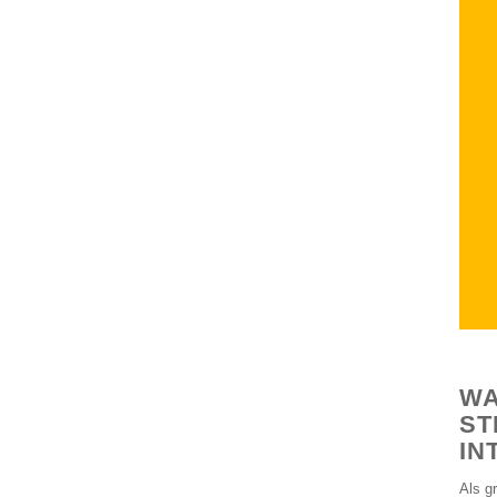
WA
ST
IN
Als g