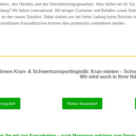
erks, des Handels und des Dienstleistungsgewerbes. Was dürfen wir für Sie t
sberg? Wir liefern international. Wir bringen Container und Behälter sowie Stah
r an den neuen Standort. Dabei stehen uns bei hoher Ladung keine Brücken 
bsenkbaren Kesselbrücken können dies problemlos unterfahren werden.
ömen Kran- & Schwertransportlogistik: Kran mieten – Schw
Wir sind auch in Ihrer Nä
nnigsdorf
Hohen Neuendorf
en Sie mit uns Kranarbeiten – auch Montagen gehören zum Servic