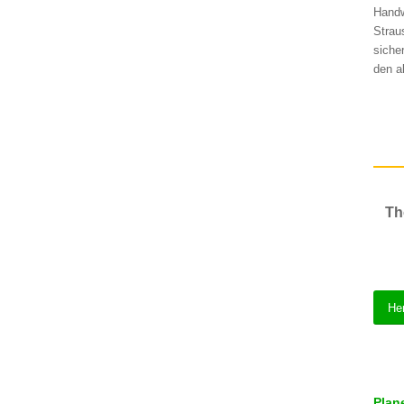
Handw
Strau
siche
den a
Th
He
Plan