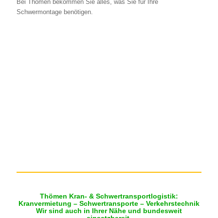
Bei Thömen bekommen Sie alles, was Sie für Ihre
Schwermontage benötigen.
Thömen Kran- & Schwertransportlogistik:
Kranvermietung – Schwertransporte – Verkehrstechnik
Wir sind auch in Ihrer Nähe und bundesweit