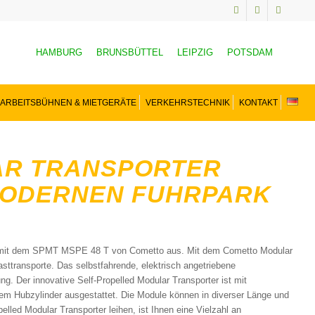
HAMBURG
BRUNSBÜTTEL
LEIPZIG
POTSDAM
ARBEITSBÜHNEN & MIETGERÄTE
VERKEHRSTECHNIK
KONTAKT
AR TRANSPORTER
MODERNEN FUHRPARK
Sie mit dem SPMT MSPE 48 T von Cometto aus. Mit dem Cometto Modular
asttransporte. Das selbstfahrende, elektrisch angetriebene
ng. Der innovative Self-Propelled Modular Transporter ist mit
em Hubzylinder ausgestattet. Die Module können in diverser Länge und
led Modular Transporter leihen, ist Ihnen eine Vielzahl an