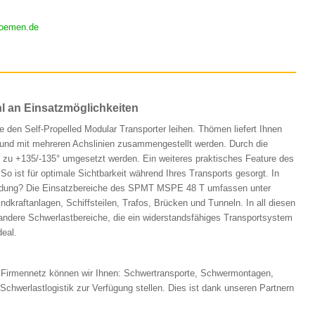
oemen.de
hl an Einsatzmöglichkeiten
den Self-Propelled Modular Transporter leihen. Thömen liefert Ihnen
und mit mehreren Achslinien zusammengestellt werden. Durch die
zu +135/-135° umgesetzt werden. Ein weiteres praktisches Feature des
 So ist für optimale Sichtbarkeit während Ihres Transports gesorgt. In
wendung? Die Einsatzbereiche des SPMT MSPE 48 T umfassen unter
raftanlagen, Schiffsteilen, Trafos, Brücken und Tunneln. In all diesen
 andere Schwerlastbereiche, die ein widerstandsfähiges Transportsystem
deal.
 Firmennetz können wir Ihnen: Schwertransporte, Schwermontagen,
Schwerlastlogistik zur Verfügung stellen. Dies ist dank unseren Partnern