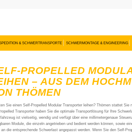
SPEDITION & SCHWERTRANSPORTE
SCHWERMONTAGE & ENGINEERING
ELF-PROPELLED MODUL
EIHEN – AUS DEM HOCH
ON THÖMEN
en Sie einen Self-Propelled Modular Transporter leihen? Thömen stattet 
Propelled Transporter haben Sie die optimale Transportlösung für Ihre Schwerl
fahrzeug ist vielseitig, wendig und verfügt über eine millimetergenaue Steueru
baren Module, die einzeln angetrieben und bedient werden können, sowie ein
e an die entsprechende Schwerlast angepasst werden. Wenn Sie den Self-Propel