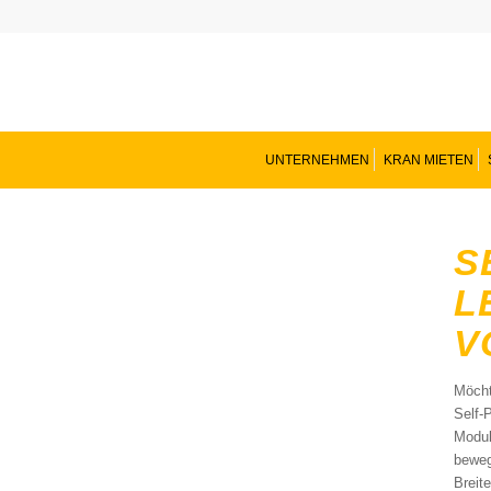
UNTERNEHMEN
KRAN MIETEN
S
L
V
Möcht
Self-
Modul
beweg
Breit