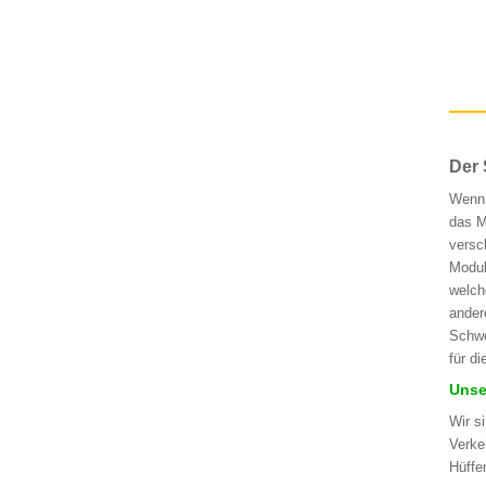
Der 
Wenn 
das M
versc
Modul
welch
ander
Schwe
für d
Unse
Wir s
Verke
Hüffe