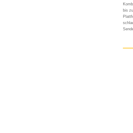
Kombi
bis z
Platt
schla
Sende