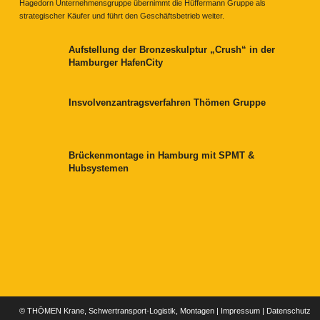
Hagedorn Unternehmensgruppe übernimmt die Hüffermann Gruppe als
strategischer Käufer und führt den Geschäftsbetrieb weiter.
Aufstellung der Bronzeskulptur „Crush“ in der
Hamburger HafenCity
Insvolvenzantragsverfahren Thömen Gruppe
Brückenmontage in Hamburg mit SPMT &
Hubsystemen
© THÖMEN Krane, Schwertransport-Logistik, Montagen |
Impressum
|
Datenschutz