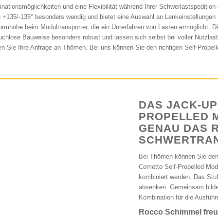
nationsmöglichkeiten und eine Flexibilität während Ihrer Schwerlastspeditio
u +135/-135° besonders wendig und bietet eine Auswahl an Lenkeinstellungen u
formhöhe beim Modultransporter, die ein Unterfahren von Lasten ermöglicht. Di
uchlose Bauweise besonders robust und lassen sich selbst bei voller Nutzlas
n Sie Ihre Anfrage an Thömen. Bei uns können Sie den richtigen Self-Propell
DAS JACK-UP
PROPELLED 
GENAU DAS R
SCHWERTRA
Bei Thömen können Sie den 
Cometto Self-Propelled Mod
kombiniert werden. Das St
absenken. Gemeinsam bilde
Kombination für die Ausfüh
Rocco Schimmel freut