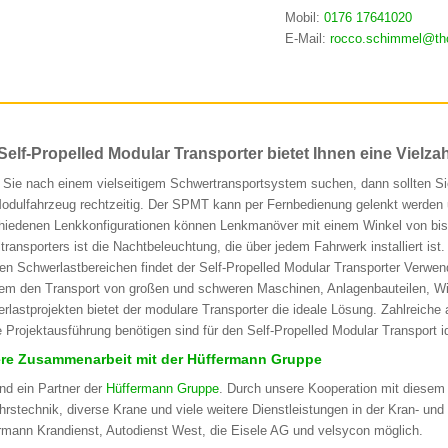
Mobil:
0176 17641020
E-Mail:
rocco.schimmel@th
Self-Propelled Modular Transporter bietet Ihnen eine Vielza
Sie nach einem vielseitigem Schwertransportsystem suchen, dann sollten Sie 
odulfahrzeug rechtzeitig. Der SPMT kann per Fernbedienung gelenkt werden 
hiedenen Lenkkonfigurationen können Lenkmanöver mit einem Winkel von bis 
transporters ist die Nachtbeleuchtung, die über jedem Fahrwerk installiert ist.
en Schwerlastbereichen findet der Self-Propelled Modular Transporter Ver
em den Transport von großen und schweren Maschinen, Anlagenbauteilen, Windk
rlastprojekten bietet der modulare Transporter die ideale Lösung. Zahlreiche
ie Projektausführung benötigen sind für den Self-Propelled Modular Transport i
re Zusammenarbeit mit der Hüffermann Gruppe
ind ein Partner der
Hüffermann Gruppe
. Durch unsere Kooperation mit diesem
hrstechnik, diverse Krane und viele weitere Dienstleistungen in der Kran- und 
rmann Krandienst, Autodienst West, die Eisele AG und velsycon möglich.