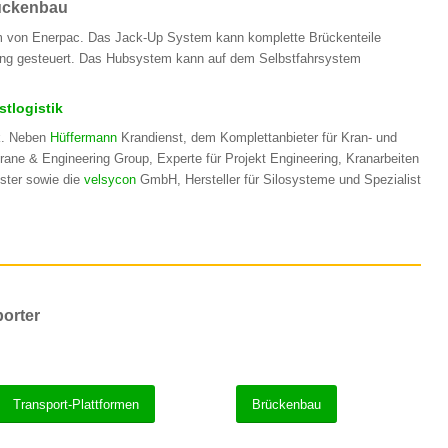
ückenbau
 von Enerpac. Das Jack-Up System kann komplette Brückenteile
ung gesteuert. Das Hubsystem kann auf dem Selbstfahrsystem
tlogistik
k. Neben
Hüffermann
Krandienst, dem Komplettanbieter für Kran- und
ane & Engineering Group, Experte für Projekt Engineering, Kranarbeiten
ter sowie die
velsycon
GmbH, Hersteller für Silosysteme und Spezialist
porter
Transport-Plattformen
Brückenbau