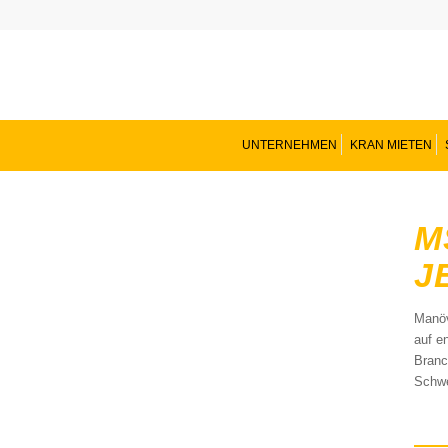
UNTERNEHMEN
KRAN MIETEN
M
J
Manöv
auf e
Branc
Schwe