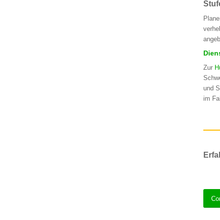
Stu
Plane
verhe
angeb
Dien
Zur
H
Schwe
und S
im Fa
Erfa
Co