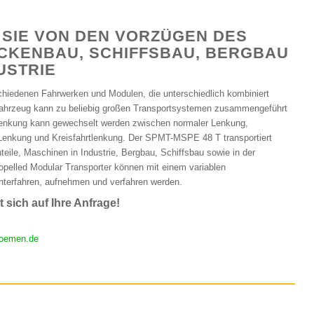
 SIE VON DEN VORZÜGEN DES
CKENBAU, SCHIFFSBAU, BERGBAU
USTRIE
hiedenen Fahrwerken und Modulen, die unterschiedlich kombiniert
ahrzeug kann zu beliebig großen Transportsystemen zusammengeführt
Lenkung kann gewechselt werden zwischen normaler Lenkung,
r Lenkung und Kreisfahrtlenkung. Der SPMT-MSPE 48 T transportiert
eile, Maschinen in Industrie, Bergbau, Schiffsbau sowie in der
opelled Modular Transporter können mit einem variablen
nterfahren, aufnehmen und verfahren werden.
 sich auf Ihre Anfrage!
oemen.de