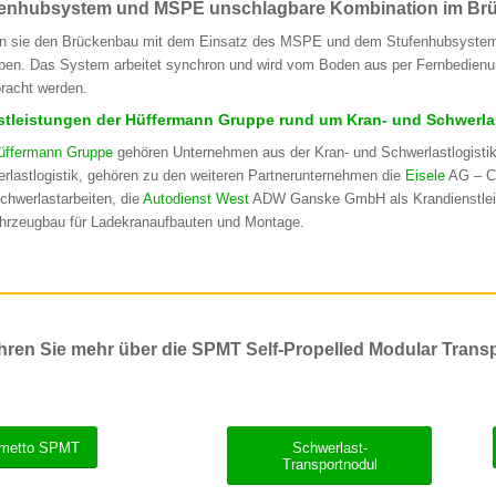
fenhubsystem und MSPE unschlagbare Kombination im Br
n sie den Brückenbau mit dem Einsatz des MSPE und dem Stufenhubsystem
ben. Das System arbeitet synchron und wird vom Boden aus per Fernbedien
racht werden.
stleistungen der Hüffermann Gruppe rund um Kran- und Schwerlas
üffermann Gruppe
gehören Unternehmen aus der Kran- und Schwerlastlogisti
rlastlogistik, gehören zu den weiteren Partnerunternehmen die
Eisele
AG – Cr
chwerlastarbeiten, die
Autodienst West
ADW Ganske GmbH als Krandienstleis
hrzeugbau für Ladekranaufbauten und Montage.
hren Sie mehr über die SPMT Self-Propelled Modular Trans
metto SPMT
Schwerlast-
Transportnodul