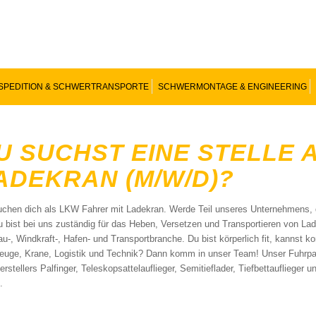
SPEDITION & SCHWERTRANSPORTE
SCHWERMONTAGE & ENGINEERING
U SUCHST EINE STELLE 
ADEKRAN (M/W/D)?
uchen dich als LKW Fahrer mit Ladekran. Werde Teil unseres Unternehmens, d
Du bist bei uns zuständig für das Heben, Versetzen und Transportieren von La
u-, Windkraft-, Hafen- und Transportbranche. Du bist körperlich fit, kannst kon
euge, Krane, Logistik und Technik? Dann komm in unser Team! Unser Fuhrpa
rstellers Palfinger, Teleskopsattelauflieger, Semitieflader, Tiefbettauflieger 
.