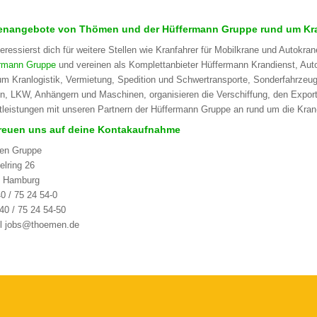
lenangebote von Thömen und der Hüffermann Gruppe rund um Kra
teressierst dich für weitere Stellen wie Kranfahrer für Mobilkrane und Autokra
rmann Gruppe
und vereinen als Komplettanbieter Hüffermann Krandienst, A
um Kranlogistik, Vermietung, Spedition und Schwertransporte, Sonderfahrzeug
n, LKW, Anhängern und Maschinen, organisieren die Verschiffung, den Expor
tleistungen mit unseren Partnern der Hüffermann Gruppe an rund um die Kran-
freuen uns auf deine Kontakaufnahme
en Gruppe
elring 26
7 Hamburg
40 / 75 24 54-0
40 / 75 24 54-50
l jobs@thoemen.de