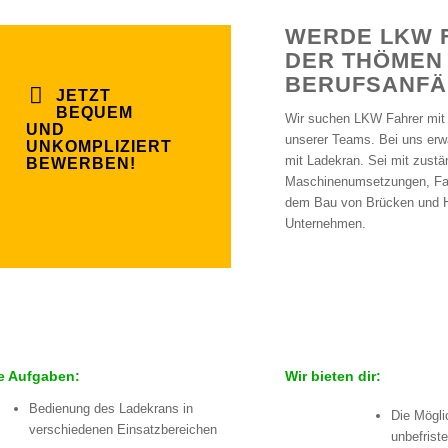
WERDE LKW F
DER THÖMEN
BERUFSANF
JETZT
BEQUEM
Wir suchen LKW Fahrer mit 
UND
unserer Teams. Bei uns erwa
UNKOMPLIZIERT
mit Ladekran. Sei mit zust
BEWERBEN!
Maschinenumsetzungen, Fah
dem Bau von Brücken und He
Unternehmen.
e Aufgaben:
Wir bieten dir:
Bedienung des Ladekrans in
Die Mögli
verschiedenen Einsatzbereichen
unbefriste