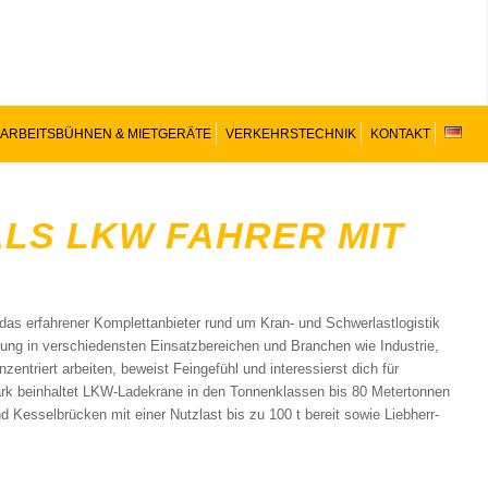
ARBEITSBÜHNEN & MIETGERÄTE
VERKEHRSTECHNIK
KONTAKT
ALS LKW FAHRER MIT
as erfahrener Komplettanbieter rund um Kran- und Schwerlastlogistik
dung in verschiedensten Einsatzbereichen und Branchen wie Industrie,
zentriert arbeiten, beweist Feingefühl und interessierst dich für
rk beinhaltet LKW-Ladekrane in den Tonnenklassen bis 80 Metertonnen
und Kesselbrücken mit einer Nutzlast bis zu 100 t bereit sowie Liebherr-