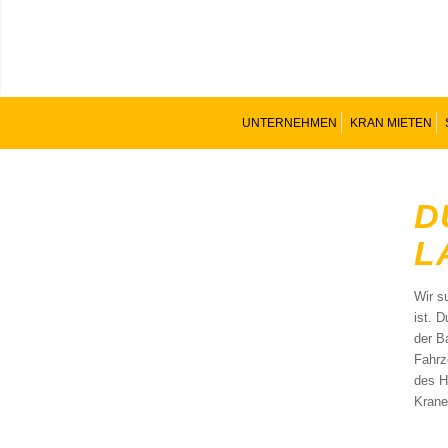
UNTERNEHMEN
KRAN MIETEN
D
L
Wir s
ist. 
der Ba
Fahrz
des He
Krane