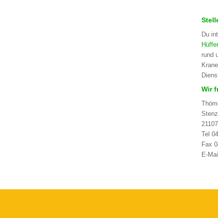
Stel
Du in
Hüffe
rund 
Krane
Diens
Wir 
Thöm
Stenz
2110
Tel 0
Fax 0
E-Mai