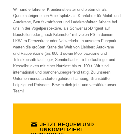
Wir sind erfahrener Krandienstleister und bieten dir als
Quereinsteiger einen Arbeitsplatz als Kranfahrer für Mobil- und
Autokrane, Berufskraftfahrer und Ladekranfahrer. Arbeite bei
uns in der Vogelperspektive, als Schwerlast-Dirigent auf
Baustellen oder „mach Kilometer“ mit vielen PS in deinem
LKW im Fernverkehr oder Nahverkehr. In unserem Fuhrpark
warten die größten Krane der Welt von Liebherr, Autokrane
und Raupenkrane (bis 800 t) sowie Mobilbaukrane und
Teleskopsattelauflieger, Semitieflader, Tiefbettauflieger und
Kesselbrücken mit einer Nutzlast bis zu 100 t. Wir sind
international und branchenübergreifend tätig. Zu unseren
Unternehmensstandorten gehören Hamburg, Brunsbüttel,
Leipzig und Potsdam. Bewirb dich jetzt und verstärke unser
Team!
JETZT BEQUEM UND
UNKOMPLIZIERT