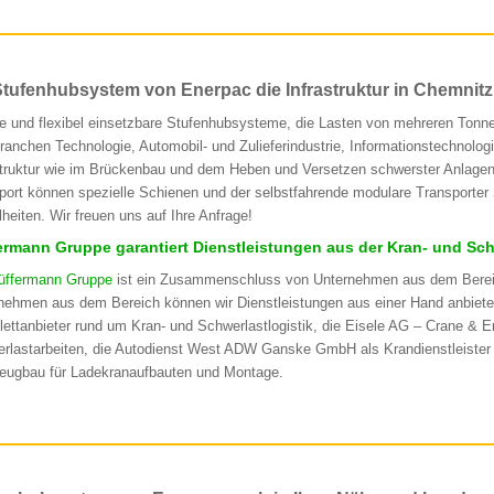
Stufenhubsystem von Enerpac die Infrastruktur in Chemnit
le und flexibel einsetzbare Stufenhubsysteme, die Lasten von mehreren Tonne
ranchen Technologie, Automobil- und Zulieferindustrie, Informationstechnolo
struktur wie im Brückenbau und dem Heben und Versetzen schwerster Anlagen
port können spezielle Schienen und der selbstfahrende modulare Transporter 
lheiten. Wir freuen uns auf Ihre Anfrage!
ermann Gruppe garantiert Dienstleistungen aus der Kran- und Sch
üffermann Gruppe
ist ein Zusammenschluss von Unternehmen aus dem Bereich 
nehmen aus dem Bereich können wir Dienstleistungen aus einer Hand anbiet
ettanbieter rund um Kran- und Schwerlastlogistik, die Eisele AG – Crane & En
rlastarbeiten, die Autodienst West ADW Ganske GmbH als Krandienstleister s
eugbau für Ladekranaufbauten und Montage.