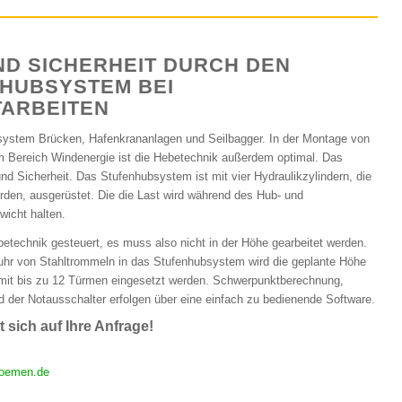
ND SICHERHEIT DURCH DEN
 HUBSYSTEM BEI
ARBEITEN
ystem Brücken, Hafenkrananlagen und Seilbagger. In der Montage von
m Bereich Windenergie ist die Hebetechnik außerdem optimal. Das
und Sicherheit. Das Stufenhubsystem ist mit vier Hydraulikzylindern, die
erden, ausgerüstet. Die die Last wird während des Hub- und
icht halten.
technik gesteuert, es muss also nicht in der Höhe gearbeitet werden.
uhr von Stahltrommeln in das Stufenhubsystem wird die geplante Höhe
n mit bis zu 12 Türmen eingesetzt werden. Schwerpunktberechnung,
 der Notausschalter erfolgen über eine einfach zu bedienende Software.
 sich auf Ihre Anfrage!
oemen.de