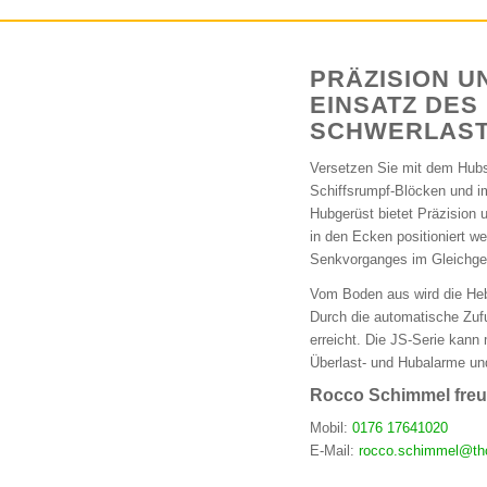
PRÄZISION U
EINSATZ DES
SCHWERLAST
Versetzen Sie mit dem Hubs
Schiffsrumpf-Blöcken und i
Hubgerüst bietet Präzision 
in den Ecken positioniert w
Senkvorganges im Gleichgew
Vom Boden aus wird die Hebe
Durch die automatische Zuf
erreicht. Die JS-Serie kan
Überlast- und Hubalarme und
Rocco Schimmel freut
Mobil:
0176 17641020
E-Mail:
rocco.schimmel@th