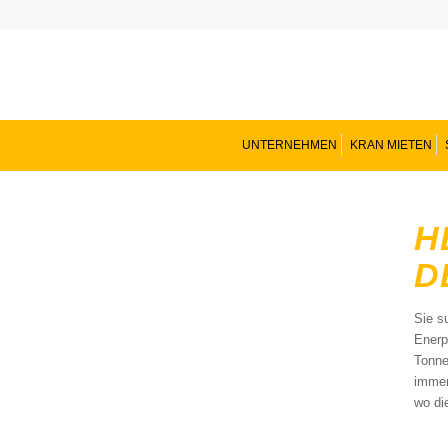
UNTERNEHMEN
KRAN MIETEN
H
D
Sie s
Enerp
Tonne
immer
wo di