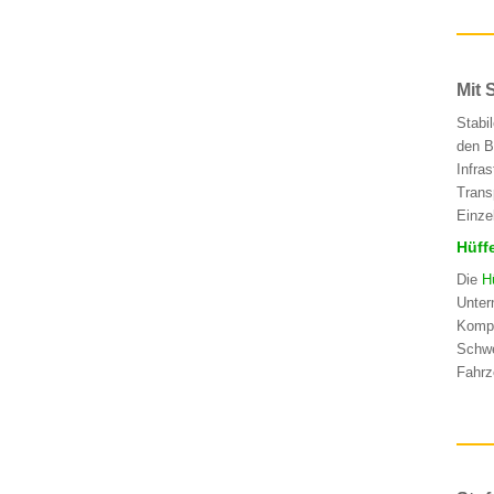
Mit 
Stabi
den B
Infra
Trans
Einze
Hüff
Die
H
Unter
Kompl
Schwe
Fahrz