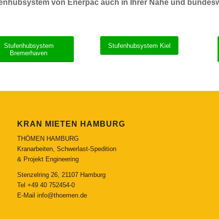
enhubsystem von Enerpac auch in Ihrer Nähe und bundesw
Stufenhubsystem
Stufenhubsystem Kiel
Bremerhaven
KRAN MIETEN HAMBURG
THÖMEN HAMBURG
Kranarbeiten, Schwerlast-Spedition
& Projekt Engineering
Stenzelring 26, 21107 Hamburg
Tel
+49 40 752454-0
E-Mail
info@thoemen.de