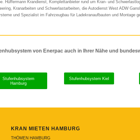
e. Hüffermann Krandienst, Komplettanbieter rund um Kran- und Schwerlastlogi
eering, Kranarbeiten und Schwerlastarbeiten, die Autodienst West ADW Gansk
ysteme und Spezialist im Fahrzeugbau für Ladekranaufbauten und Montage ge
enhubsystem von Enerpac auch in Ihrer Nähe und bundesw
Stufenhubsystem
Stufenhubsystem Kiel
Hamburg
KRAN MIETEN HAMBURG
THÖMEN HAMBURG