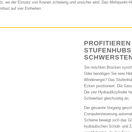
tz, wo der Einsatz von Kranen schwierig und unsicher wird. Das Mehrpunkt-He
tlast auf vier Einheiten.
PROFITIEREN
STUFENHUBS
SCHWERSTEN
Sie möchten Brücken synch
Oder benötigen Sie eine He
Windenergie? Das Stufenhub
Ecken positioniert. Die Ges
Die vier Hydraulikzylinder
Schwerlast gleichzeitig an.
Der gesamte Vorgang geschi
Computersteuerung automatis
Schiene bewegt sich das Gl
hydraulischen Schub- und Zu