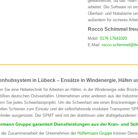
gewährleistet, da das Team 
arbeitet. Die Software ist 
Überlast- und Hubalarme un
außerdem für sicheres Arbei
Rocco Schimmel freut
Mobil:
0176 17641020
E-Mail:
rocco.schimmel@th
enhubsystem in Lübeck – Ensätze in Windenergie, Häfen und
n Sie eine Hebetechnik für Arbeiten an Häfen, in der Windenergie oder Brück
rößten deutschen Ostseehäfen. Unternehmen unter anderem aus der Industri
ern Sie jedes Schwerlastprojekt. Um die Schwerlast wie einen Brückenträg
ellen Schienen zum Einsatz und der selbstfahrende modulare Transporter SPMT
linder ausgerüstet. Der SPMT wird mit der drahtlosen oder drahtgebundenen I
ermann Gruppe garantiert Dienstleistungen aus der Kran- und Sch
 die Zusammenarbeit der Unternehmen der
Hüffermann Gruppe
können Dienst