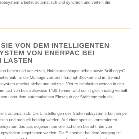
besystem arbeitet automatisch und synchron und verteilt die
 SIE VON DEM INTELLIGENTEN
YSTEM VON ENERPAC BEI
 LASTEN
ron heben und versetzen, Hafenkrananlagen heben sowie Seilbagger?
betechnik für die Montage von Schiffsrumpf-Blöcken und im Bereich
system arbeitet sicher und präzise. Vier Hubeinheiten werden in den
amtlast von beispielsweise 1400 Tonnen wird somit gleichmäßig verteilt.
 heben unter dem automatischen Einschub der Stahltrommeln die
eht automatisch. Die Einstellungen des Stufenhubsystems können per
ch und manuell betätigt werden. Auf einer speziell konstruierten
eitsystem das aus sogenannten Gleitschuhen besteht, die von
gzylindern angetrieben werden. Die Sicherheit bei dem Vorgang ist