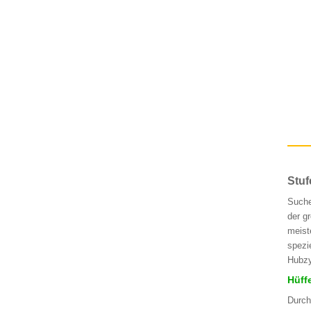
Stuf
Suche
der g
meist
spezi
Hubzy
Hüff
Durch