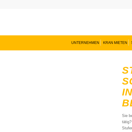
UNTERNEHMEN
KRAN MIETEN
S
S
I
B
Sie b
tätig
Stufe