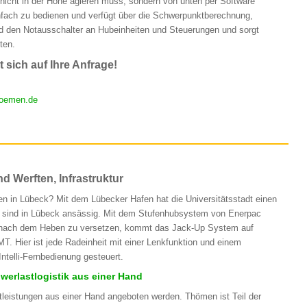
nicht in der Höhe agieren muss, sondern von unten per Software
einfach zu bedienen und verfügt über die Schwerpunktberechnung,
d den Notausschalter an Hubeinheiten und Steuerungen und sorgt
ten.
 sich auf Ihre Anfrage!
oemen.de
 Werften, Infrastruktur
en in Lübeck? Mit dem Lübecker Hafen hat die Universitätsstadt einen
e sind in Lübeck ansässig. Mit dem Stufenhubsystem von Enerpac
er nach dem Heben zu versetzen, kommt das Jack-Up System auf
. Hier ist jede Radeinheit mit einer Lenkfunktion und einem
ntelli-Fernbedienung gesteuert.
werlastlogistik aus einer Hand
leistungen aus einer Hand angeboten werden. Thömen ist Teil der