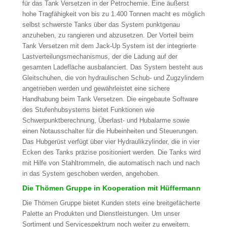
für das Tank Versetzen in der Petrochemie. Eine äußerst
hohe Tragfähigkeit von bis zu 1.400 Tonnen macht es möglich
selbst schwerste Tanks über das System punktgenau
anzuheben, zu rangieren und abzusetzen. Der Vorteil beim
Tank Versetzen mit dem Jack-Up System ist der integrierte
Lastverteilungsmechanismus, der die Ladung auf der
gesamten Ladefläche ausbalanciert. Das System besteht aus
Gleitschuhen, die von hydraulischen Schub- und Zugzylindern
angetrieben werden und gewährleistet eine sichere
Handhabung beim Tank Versetzen. Die eingebaute Software
des Stufenhubsystems bietet Funktionen wie
Schwerpunktberechnung, Überlast- und Hubalarme sowie
einen Notausschalter für die Hubeinheiten und Steuerungen.
Das Hubgerüst verfügt über vier Hydraulikzylinder, die in vier
Ecken des Tanks präzise positioniert werden. Die Tanks wird
mit Hilfe von Stahltrommeln, die automatisch nach und nach
in das System geschoben werden, angehoben.
Die Thömen Gruppe in Kooperation mit Hüffermann
Die Thömen Gruppe bietet Kunden stets eine breitgefächerte
Palette an Produkten und Dienstleistungen. Um unser
Sortiment und Servicespektrum noch weiter zu erweitern,