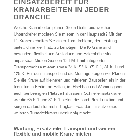
EINSATZBEREIT FÜR
KRANARBEITEN IN JEDER
BRANCHE
Welche Kranarbeiten planen Sie in Berlin und welchen
Unterndreher möchten Sie mieten in der Hauptsadt? Mit den
L1-Kranen erhalten Sie einen Turmdrehkran, der Leistung
bietet, ohne viel Platz zu benötigen. Die K-Krane sind
besonders flexibel und Ausladung und Hakenhöhe sind
anpassbar. Mieten Sie den 13 HM.1 mit integrierter
Transportachse mieten sowie 34 K, 53 K, 65 K.1, 81 K.1 und
125 K. Für den Transport und die Montage sorgen wir. Planen
Sie die Krane auf kleineren und mittleren Baustellen ein in der
Industrie in Berlin, an Hallen, im Hochbau und Wohnungsbau
auch bei beengten Platzverhältnissen. Schnelleinsatzkrane
wie die 65 K.1 und 81 K.1 bieten die Load-Plus-Funktion und
sorgen dadurch für mehr Traglast, was den Einsatz eines
weiteren Turmdrehkrans überflüssig macht.
Wartung, Ersatzteile, Transport und weitere
flexible und mobile Krane mieten